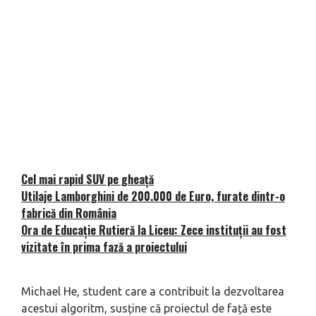
Cel mai rapid SUV pe gheață
Utilaje Lamborghini de 200.000 de Euro, furate dintr-o
fabrică din România
Ora de Educație Rutieră la Liceu: Zece instituții au fost
vizitate în prima fază a proiectului
Michael He, student care a contribuit la dezvoltarea
acestui algoritm, susține că proiectul de față este