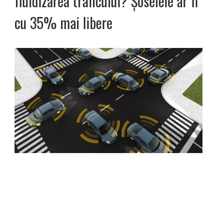
fluidizarea traficului? Șoselele ar fi
cu 35% mai libere