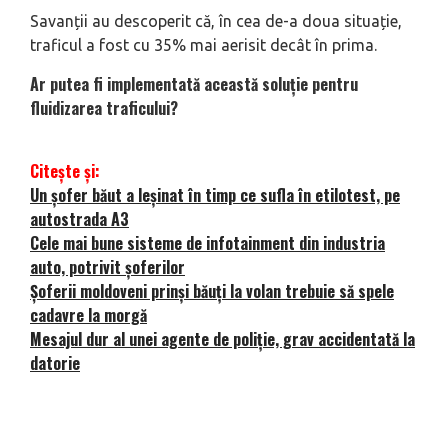
Savanții au descoperit că, în cea de-a doua situație,
traficul a fost cu 35% mai aerisit decât în prima.
Ar putea fi implementată această soluție pentru
fluidizarea traficului?
Citește și:
Un șofer băut a leșinat în timp ce sufla în etilotest, pe
autostrada A3
Cele mai bune sisteme de infotainment din industria
auto, potrivit șoferilor
Șoferii moldoveni prinși băuți la volan trebuie să spele
cadavre la morgă
Mesajul dur al unei agente de poliție, grav accidentată la
datorie