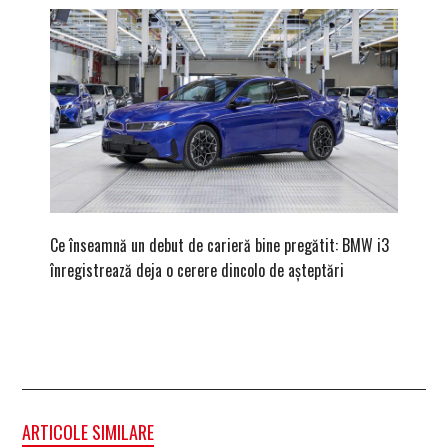
Ce înseamnă un debut de carieră bine pregătit: BMW i3
Versiune
înregistrează deja o cerere dincolo de așteptări
mâna fe
ARTICOLE SIMILARE