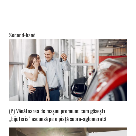
Second-hand
(P) Vânătoarea de mașini premium: cum găsești
„bijuteria” ascunsă pe o piață supra-aglomerată