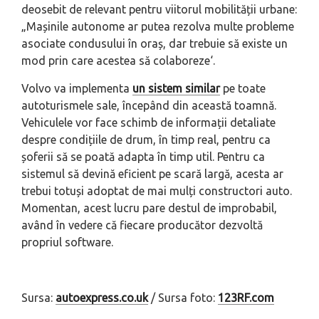
deosebit de relevant pentru viitorul mobilității urbane:
„
Mașinile autonome ar putea rezolva multe probleme
asociate condusului în oraș, dar trebuie să existe un
mod prin care acestea să colaboreze
‘.
Volvo va implementa
un sistem similar
pe toate
autoturismele sale, începând din această toamnă.
Vehiculele vor face schimb de informații detaliate
despre condițiile de drum, în timp real, pentru ca
șoferii să se poată adapta în timp util. Pentru ca
sistemul să devină eficient pe scară largă, acesta ar
trebui totuși adoptat de mai mulți constructori auto.
Momentan, acest lucru pare destul de improbabil,
având în vedere că fiecare producător dezvoltă
propriul software.
Sursa:
autoexpress.co.uk
/ Sursa foto:
123RF.com