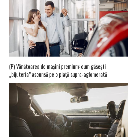
(P) Vânătoarea de mașini premium: cum găsești
„bijuteria” ascunsă pe o piață supra-aglomerată