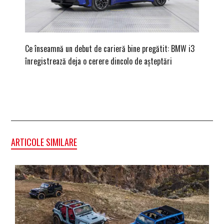
Ce înseamnă un debut de carieră bine pregătit: BMW i3
Versiune
înregistrează deja o cerere dincolo de așteptări
mâna fe
ARTICOLE SIMILARE