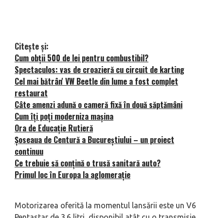
Citește și:
Cum obții 500 de lei pentru combustibil?
Spectaculos: vas de croazieră cu circuit de karting
Cel mai bătrân' VW Beetle din lume a fost complet
restaurat
Câte amenzi adună o cameră fixă în două săptămâni
Cum îți poți moderniza mașina
Ora de Educație Rutieră
Șoseaua de Centură a Bucureștiului – un proiect
continuu
Ce trebuie să conțină o trusă sanitară auto?
Primul loc în Europa la aglomerație
Motorizarea oferită la momentul lansării este un V6
Pentastar de 3.6 litri, disponibil atât cu o transmisie