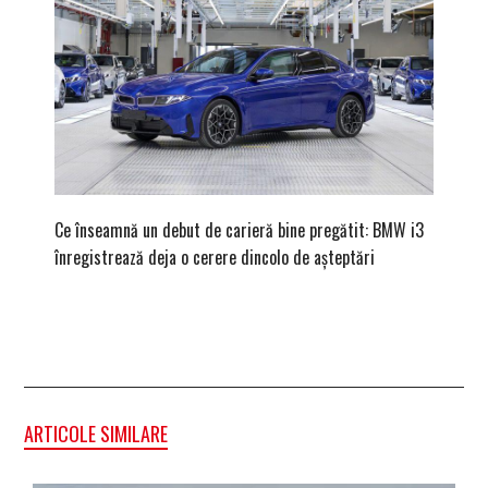
Ce înseamnă un debut de carieră bine pregătit: BMW i3
Versiune
înregistrează deja o cerere dincolo de așteptări
mâna fe
ARTICOLE SIMILARE