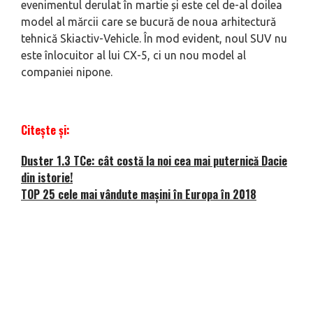
evenimentul derulat în martie și este cel de-al doilea
model al mărcii care se bucură de noua arhitectură
tehnică Skiactiv-Vehicle. În mod evident, noul SUV nu
este înlocuitor al lui CX-5, ci un nou model al
companiei nipone.
Citește și:
Duster 1.3 TCe: cât costă la noi cea mai puternică Dacie
din istorie!
TOP 25 cele mai vândute mașini în Europa în 2018