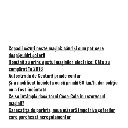
Copacii căzuți peste mașini: când și cum pot cere
despăgubiri șoferii
Românii au prins gustul mașinilor electrice: Câte au
cumpărat în 2018
Autostrada de Centură prinde contur
Și-a modificat bicicleta ca să prindă 60 km/h, dar poliția
nu a fost încântată
Ce se întâmplă dacă torni Coca-Cola în rezervorul
mașinii?
Caracatița de parbriz, noua măsură împotriva șoferilor
care parchează neregulamentar