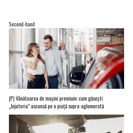
Second-hand
(P) Vânătoarea de mașini premium: cum găsești
„bijuteria” ascunsă pe o piață supra-aglomerată