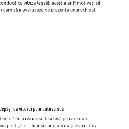
conducă cu viteza legală, aceștia ar fi motivați să
 care să îi avertizeze de prezența unui echipat
eva avioane, numele Hennessey
Prima sportivă cu motor central a mă
ca un apropo. Unul pertinent, de
de noua ediție limitată Lamborghini 
60° Hommage
 depăşirea vitezei pe o autostradă
ățenilor’ în scrisoarea deschisă pe care i-au
va polițiștilor chiar și când afirmațiile acestora