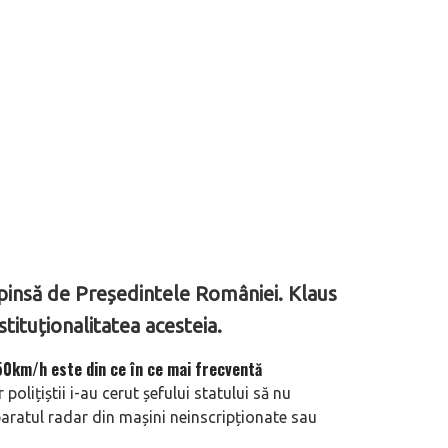
pinsă de Președintele României. Klaus
tituționalitatea acesteia.
 50km/h este din ce în ce mai frecventă
 polițiștii i-au cerut șefului statului să nu
paratul radar din mașini neinscripționate sau