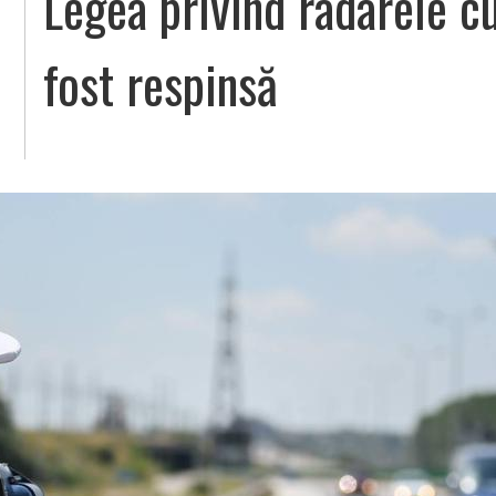
Legea privind radarele c
fost respinsă