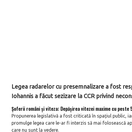
Legea radarelor cu presemnalizare a fost res
Iohannis a făcut sezizare la CCR privind necons
Șoferii români și viteza: Depășirea vitezei maxime cu peste
Propunerea legislativă a fost criticată în spațiul public, iar
promulge legea care le-ar fi interzis să mai folosească a
care nu sunt la vedere.