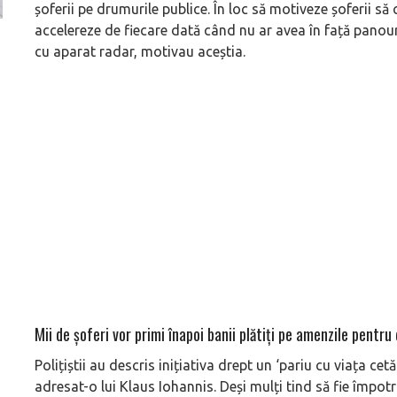
șoferii pe drumurile publice. În loc să motiveze șoferii să 
accelereze de fiecare dată când nu ar avea în față panouri
Versiune MINI Countryman încă nelansată oficial, dată
Pentru cine știe c
cu aparat radar, motivau aceștia.
pe mâna fetelor în competiția off-road Rebelle Rally
Blackbird va suna 
2026
altfel!
Mii de șoferi vor primi înapoi banii plătiţi pe amenzile pentru
Polițiștii au descris inițiativa drept un ‘pariu cu viața cet
adresat-o lui Klaus Iohannis. Deși mulți tind să fie împotri