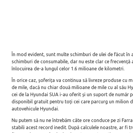
În mod evident, sunt multe schimburi de ulei de făcut în
schimburi de consumabile, dar nu este clar ce frecvență a
înlocuirea de-a lungul celor 1.6 milioane de kilometri.
În orice caz, șoferița va continua să livreze produse cu m
de mile, dacă nu chiar două milioane de mile cu al său H
cei de la Hyundai SUA i-au oferit și un suport de număr p
disponibil gratuit pentru toți cei care parcurg un milion d
autovehicule Hyundai.
Nu putem să nu ne întrebăm câte ore conduce pe zi Farrah
stabili acest record inedit. După calculele noastre, ar fi t