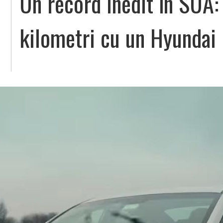
Un record inedit în SUA:
kilometri cu un Hyundai 