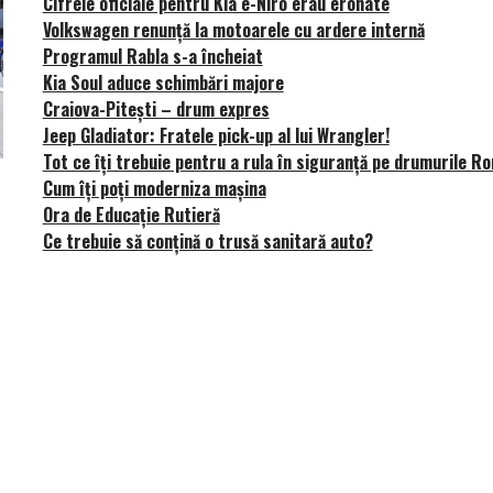
Cifrele oficiale pentru Kia e-Niro erau eronate
Volkswagen renunță la motoarele cu ardere internă
Programul Rabla s-a încheiat
Kia Soul aduce schimbări majore
Craiova-Pitești – drum expres
Jeep Gladiator: Fratele pick-up al lui Wrangler!
Tot ce îți trebuie pentru a rula în siguranță pe drumurile R
Cum îți poți moderniza mașina
Versiune MINI Countryman încă nelansată oficial, dată
Pentru cine știe c
Ora de Educație Rutieră
pe mâna fetelor în competiția off-road Rebelle Rally
Blackbird va suna 
Ce trebuie să conțină o trusă sanitară auto?
2026
altfel!