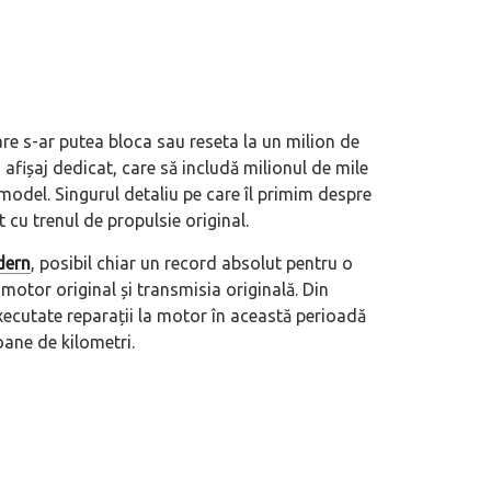
re s-ar putea bloca sau reseta la un milion de
 afișaj dedicat, care să includă milionul de mile
t model. Singurul detaliu pe care îl primim despre
t cu trenul de propulsie original.
ern
, posibil chiar un record absolut pentru o
 motor original și transmisia originală. Din
xecutate reparații la motor în această perioadă
oane de kilometri.