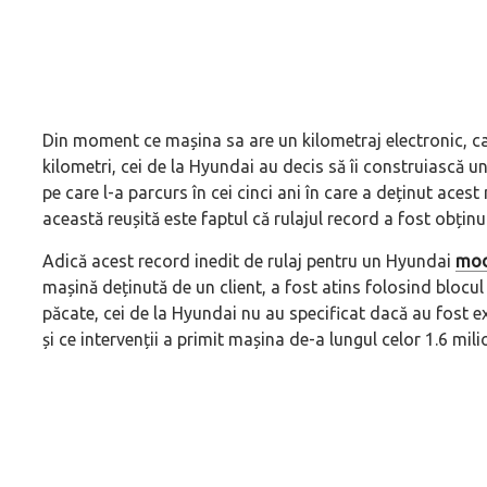
Din moment ce mașina sa are un kilometraj electronic, ca
kilometri, cei de la Hyundai au decis să îi construiască un
pe care l-a parcurs în cei cinci ani în care a deținut aces
această reușită este faptul că rulajul record a fost obținu
Adică acest record inedit de rulaj pentru un Hyundai
mod
mașină deținută de un client, a fost atins folosind blocul
păcate, cei de la Hyundai nu au specificat dacă au fost e
și ce intervenții a primit mașina de-a lungul celor 1.6 mili