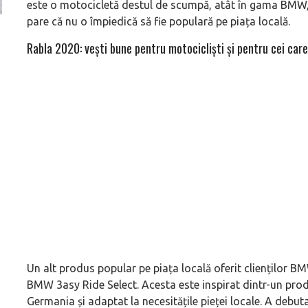
este o motocicletă destul de scumpă, atât în gama BMW, c
pare că nu o împiedică să fie populară pe piața locală.
Versiune MINI Countryman încă nelansată oficial, dată
Pentru cine știe c
Rabla 2020: vești bune pentru motocicliști și pentru cei care 
pe mâna fetelor în competiția off-road Rebelle Rally
Blackbird va suna 
2026
altfel!
Un alt produs popular pe piața locală oferit clienților 
BMW 3asy Ride Select. Acesta este inspirat dintr-un prod
Germania și adaptat la necesitățile pieței locale. A debuta