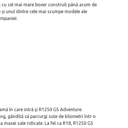
t cu cel mai mare boxer construit până acum de
te și unul dintre cele mai scumpe modele ale
ompaniei.
ă în care intră și R1250 GS Adventure.
g, gândită să parcurgi sute de kilometri într-o
da masei sale ridicate. La fel ca R18, R1250 GS