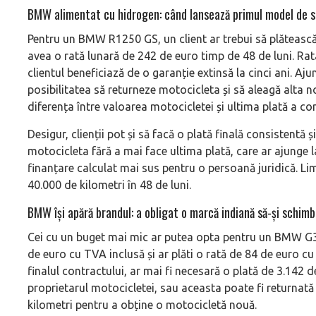
BMW alimentat cu hidrogen: când lansează primul model de s
Pentru un BMW R1250 GS, un client ar trebui să plătească
avea o rată lunară de 242 de euro timp de 48 de luni. Ra
clientul beneficiază de o garanție extinsă la cinci ani. Ajun
posibilitatea să returneze motocicleta și să aleagă alta n
diferența între valoarea motocicletei și ultima plată a con
Desigur, clienții pot și să facă o plată finală consistentă 
motocicleta fără a mai face ultima plată, care ar ajunge
finanțare calculat mai sus pentru o persoană juridică. Lim
40.000 de kilometri în 48 de luni.
BMW își apără brandul: a obligat o marcă indiană să-și schimb
Cei cu un buget mai mic ar putea opta pentru un BMW G31
de euro cu TVA inclusă și ar plăti o rată de 84 de euro c
finalul contractului, ar mai fi necesară o plată de 3.142 
proprietarul motocicletei, sau aceasta poate fi returnat
kilometri pentru a obține o motocicletă nouă.