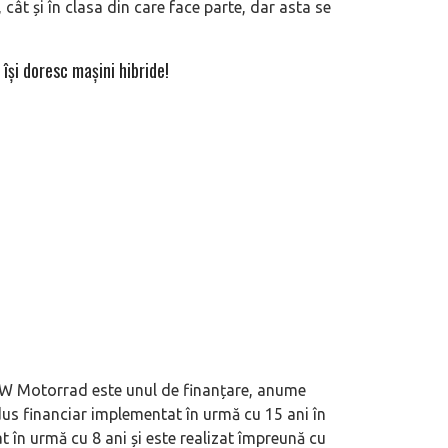
ât și în clasa din care face parte, dar asta se
eva avioane, numele Hennessey
Prima sportivă cu motor central a mă
își doresc mașini hibride!
ca un apropo. Unul pertinent, de
de noua ediție limitată Lamborghini 
60° Hommage
BMW Motorrad este unul de finanțare, anume
us financiar implementat în urmă cu 15 ani în
t în urmă cu 8 ani și este realizat împreună cu