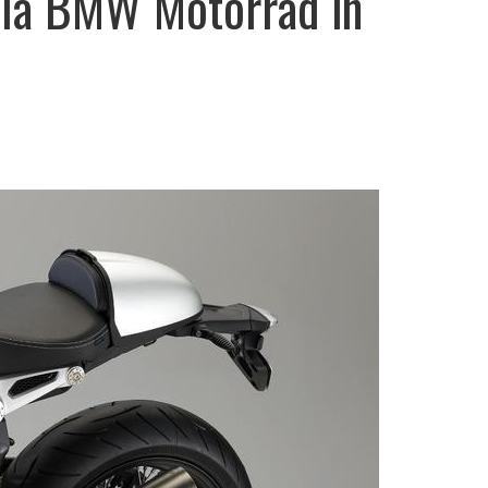
 la BMW Motorrad în