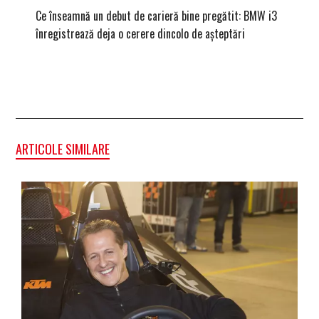
Ce înseamnă un debut de carieră bine pregătit: BMW i3
Versiune
înregistrează deja o cerere dincolo de așteptări
mâna fe
ARTICOLE SIMILARE