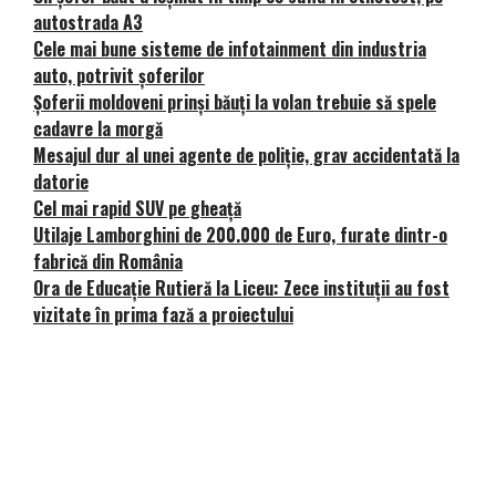
autostrada A3
Cele mai bune sisteme de infotainment din industria
auto, potrivit șoferilor
Șoferii moldoveni prinși băuți la volan trebuie să spele
cadavre la morgă
Mesajul dur al unei agente de poliție, grav accidentată la
datorie
Cel mai rapid SUV pe gheață
Utilaje Lamborghini de 200.000 de Euro, furate dintr-o
fabrică din România
Ora de Educație Rutieră la Liceu: Zece instituții au fost
vizitate în prima fază a proiectului