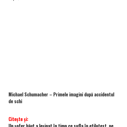
Michael Schumacher – Primele imagini după accidentul
de schi
Citește și:
Un șofer băut a leșinat în timp ce sufla în etilotest, pe