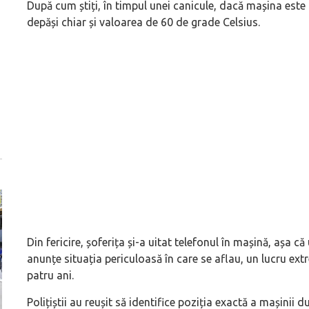
După cum știți, în timpul unei canicule, dacă mașina este
depăși chiar și valoarea de 60 de grade Celsius.
Din fericire, șoferița și-a uitat telefonul în mașină, așa că
anunțe situația periculoasă în care se aflau, un lucru ex
patru ani.
Polițiștii au reușit să identifice poziția exactă a mașinii 