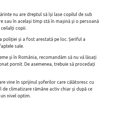
rinte nu are dreptul să își lase copilul de sub
re sau în același timp stă în mașină și o persoană
ilalți copii.
oliției și a fost arestată pe loc. Șeriful a
aptele sale.
reme și în România, recomandăm să nu vă lăsați
ionat pornit. De asemenea, trebuie să procedați
re vine în sprijinul șoferilor care călătoresc cu
 de climatizare rămâne activ chiar și după ce
un nivel optim.