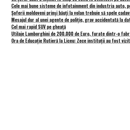
Cele mai bune sisteme de infotainment din industria auto, po
Șoferii moldoveni prinși băuți la volan trebuie să spele cada
Mesajul dur al unei agente de poliție, grav accidentată la da
Cel mai rapid SUV pe gheață
Utilaje Lamborghini de 200.000 de Euro, furate dintr-o fabr
Ora de Educație Rutieră la Liceu: Zece instituții au fost vizi