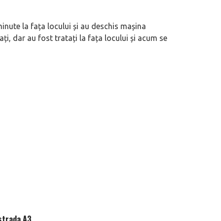
eva avioane, numele Hennessey
Prima sportivă cu motor central a mă
inute la fața locului și au deschis mașina
ca un apropo. Unul pertinent, de
de noua ediție limitată Lamborghini 
iați, dar au fost tratați la fața locului și acum se
60° Hommage
ostrada A3