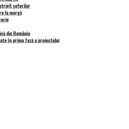
trivit șoferilor
vre la morgă
torie
ică din România
tate în prima fază a proiectului