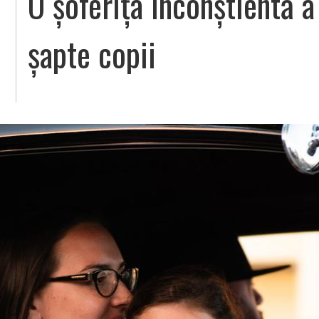
O șoferița inconștientă a
șapte copii