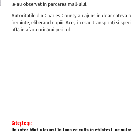
le-au observat în parcarea mall-ului.
Versiune MINI Countryman încă nelansată oficial, dată
Pentru cine știe c
Autoritățile din Charles County au ajuns în doar câteva m
pe mâna fetelor în competiția off-road Rebelle Rally
Blackbird va suna 
fierbinte, eliberând copiii. Aceștia erau transpirați și sper
2026
altfel!
află în afara oricărui pericol.
Citește și:
Un șofer băut a leșinat în timp ce sufla în etilotest, pe aut