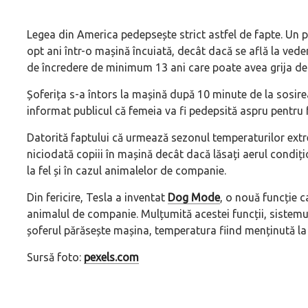
Legea din America pedepsește strict astfel de fapte. Un pă
opt ani într-o mașină încuiată, decât dacă se află la vede
de încredere de minimum 13 ani care poate avea grija de ce
Șoferița s-a întors la mașină după 10 minute de la sosirea p
informat publicul că femeia va fi pedepsită aspru pentru f
Datorită faptului că urmează sezonul temperaturilor ext
niciodată copiii în mașină decât dacă lăsați aerul condiț
la fel și în cazul animalelor de companie.
Din fericire, Tesla a inventat
Dog Mode
, o nouă funcție ca
animalul de companie. Mulțumită acestei funcții, sistemul
șoferul părăsește mașina, temperatura fiind menținută la 
Sursă foto:
pexels.com