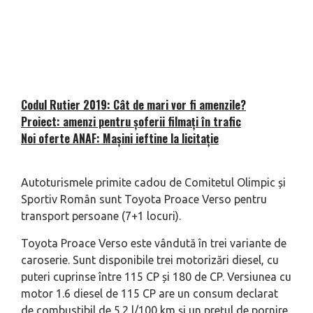
Codul Rutier 2019: Cât de mari vor fi amenzile?
Proiect: amenzi pentru șoferii filmați în trafic
Noi oferte ANAF: Mașini ieftine la licitație
Autoturismele primite cadou de Comitetul Olimpic și
Sportiv Român sunt Toyota Proace Verso pentru
transport persoane (7+1 locuri).
Toyota Proace Verso este vândută în trei variante de
caroserie. Sunt disponibile trei motorizări diesel, cu
puteri cuprinse între 115 CP și 180 de CP. Versiunea cu
motor 1.6 diesel de 115 CP are un consum declarat
de combustibil de 5.2 l/100 km și un prețul de pornire