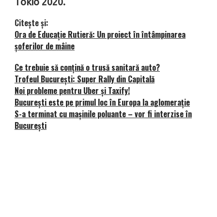
Tokio 2020.
Citește și:
Ora de Educație Rutieră: Un proiect în întâmpinarea
șoferilor de mâine
Ce trebuie să conțină o trusă sanitară auto?
Trofeul București: Super Rally din Capitală
Noi probleme pentru Uber și Taxify!
București este pe primul loc în Europa la aglomerație
S-a terminat cu mașinile poluante – vor fi interzise în
București