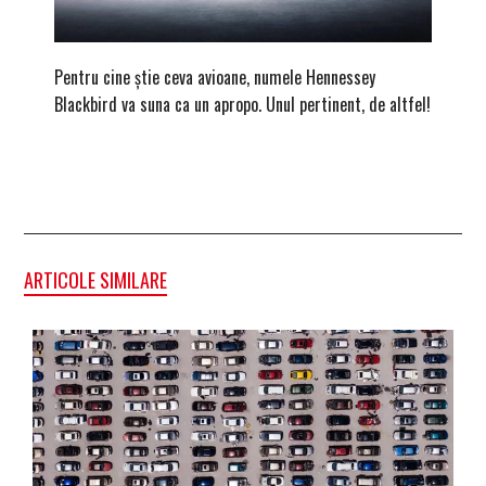
Pentru cine știe ceva avioane, numele Hennessey
Prima s
Blackbird va suna ca un apropo. Unul pertinent, de altfel!
noua ed
Homma
ARTICOLE SIMILARE