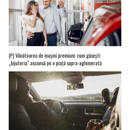
(P) Vânătoarea de mașini premium: cum găsești
„bijuteria” ascunsă pe o piață supra-aglomerată