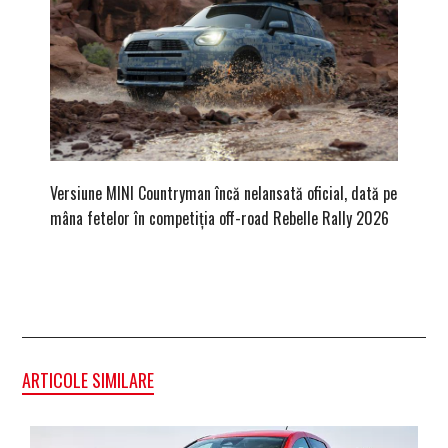
Versiune MINI Countryman încă nelansată oficial, dată pe
Pentru 
mâna fetelor în competiția off-road Rebelle Rally 2026
Blackbir
ARTICOLE SIMILARE