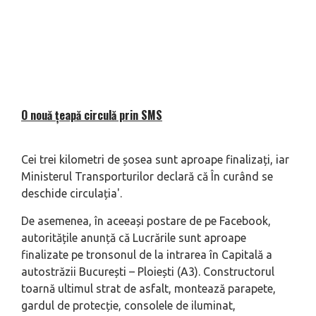
O nouă țeapă circulă prin SMS
Cei trei kilometri de șosea sunt aproape finalizați, iar
Ministerul Transporturilor declară că
În curând se
deschide circulația
'.
De asemenea, în aceeași postare de pe Facebook,
autoritățile anunță că
Lucrările sunt aproape
finalizate pe tronsonul de la intrarea în Capitală a
autostrăzii București – Ploiești (A3). Constructorul
toarnă ultimul strat de asfalt, montează parapete,
gardul de protecție, consolele de iluminat,