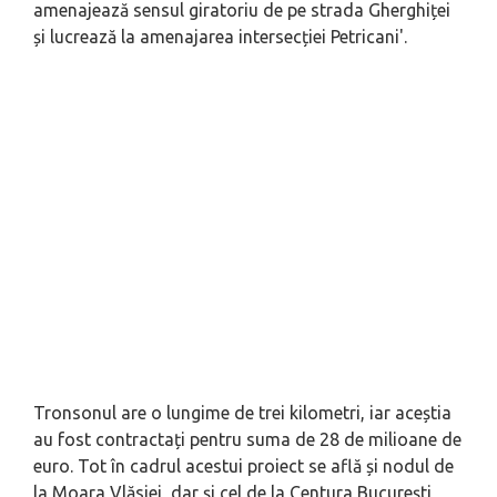
amenajează sensul giratoriu de pe strada Gherghiței
și lucrează la amenajarea intersecției Petricani
'.
Tronsonul are o lungime de trei kilometri, iar aceștia
au fost contractați pentru suma de 28 de milioane de
euro. Tot în cadrul acestui proiect se află și nodul de
la Moara Vlăsiei, dar și cel de la Centura București,