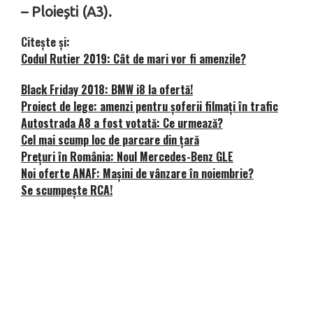
– Ploiești (A3).
Citește și:
Codul Rutier 2019: Cât de mari vor fi amenzile?
Black Friday 2018: BMW i8 la ofertă!
Proiect de lege: amenzi pentru șoferii filmați în trafic
Autostrada A8 a fost votată: Ce urmează?
Cel mai scump loc de parcare din țară
Prețuri în România: Noul Mercedes-Benz GLE
Noi oferte ANAF: Mașini de vânzare în noiembrie?
Se scumpește RCA!