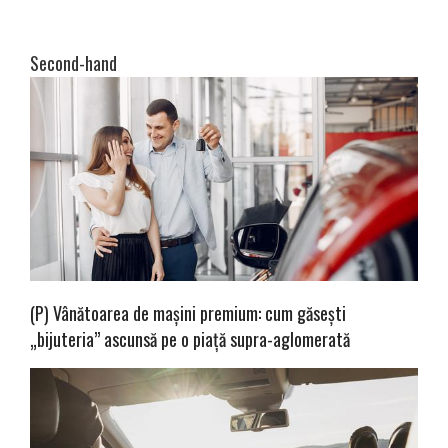
Second-hand
(P) Vânătoarea de mașini premium: cum găsești
„bijuteria” ascunsă pe o piață supra-aglomerată