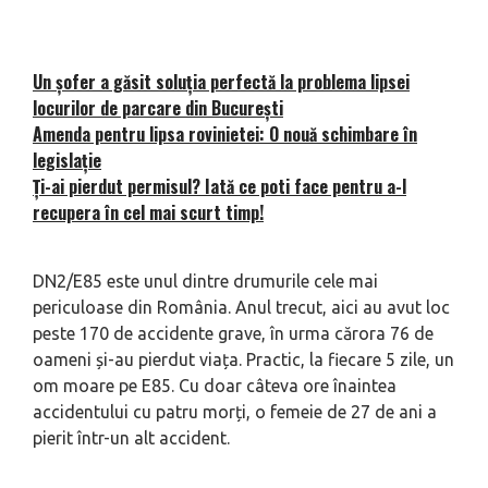
Un șofer a găsit soluția perfectă la problema lipsei
locurilor de parcare din București
Amenda pentru lipsa rovinietei: O nouă schimbare în
legislație
Ți-ai pierdut permisul? Iată ce poti face pentru a-l
recupera în cel mai scurt timp!
DN2/E85 este unul dintre drumurile cele mai
periculoase din România.
Anul trecut, aici au avut loc
peste 170 de accidente grave, în urma cărora 76 de
oameni și-au pierdut viața. Practic, la fiecare 5 zile, un
om moare pe E85. Cu doar câteva ore înaintea
accidentului cu patru morți, o femeie de 27 de ani a
pierit într-un alt accident.