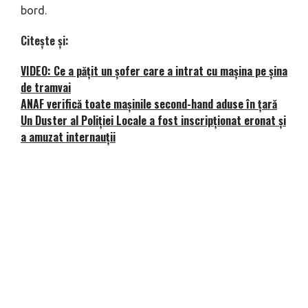
bord.
Citește și:
VIDEO: Ce a pățit un șofer care a intrat cu mașina pe șina
de tramvai
ANAF verifică toate mașinile second-hand aduse în țară
Un Duster al Poliției Locale a fost inscripționat eronat și
a amuzat internauții