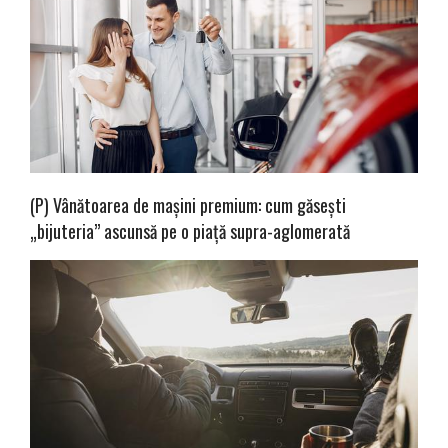
(P) Vânătoarea de mașini premium: cum găsești
„bijuteria” ascunsă pe o piață supra-aglomerată