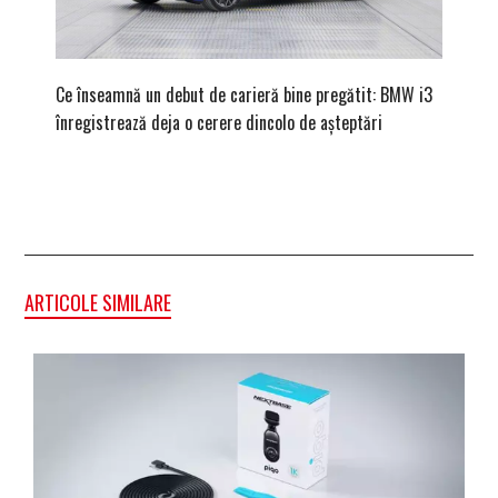
Ce înseamnă un debut de carieră bine pregătit: BMW i3
Versiune
înregistrează deja o cerere dincolo de așteptări
mâna fe
ARTICOLE SIMILARE