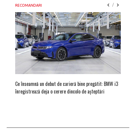
/
RECOMANDARI
Ce înseamnă un debut de carieră bine pregătit: BMW i3
Versiune
înregistrează deja o cerere dincolo de așteptări
mâna fe