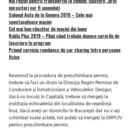
Noi reguli pentru transportul în comun: călătorii „urât
mirositori vor fi amendați
Salonul Auto de la Geneva 2019 – Cele mai
spectaculoase mașini
Cel mai bun vânzător de mașini din lume
Rabla Plus 2019 – Până când trebuie depuse cererile de
înscriere în program
Primul serviciu românesc de car sharing între persoane
fizice
Revenind la procedura de preschimbare permis,
trebuie să faci un drum la Direcția Regim Permise de
Conducere și Înmatriculare a Vehiculelor. Desigur,
dacă nu locuiți în Capitală, trebuie să mergeți la
instituția echivalentă din localitatea de reședință.
Însă, dacă aveți un domiciliu în București dar nu v-ați
schimbat toate actele, tot puteți să mergeți la DRPCIV
pentru preschimbare permis.