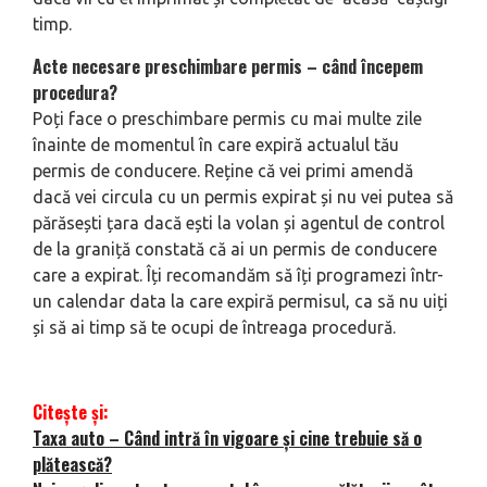
timp.
Acte necesare preschimbare permis – când începem
procedura?
Poți face o preschimbare permis cu mai multe zile
înainte de momentul în care expiră actualul tău
permis de conducere. Reține că vei primi amendă
dacă vei circula cu un permis expirat și nu vei putea să
părăsești țara dacă ești la volan și agentul de control
de la graniță constată că ai un permis de conducere
care a expirat. Îți recomandăm să îți programezi într-
un calendar data la care expiră permisul, ca să nu uiți
și să ai timp să te ocupi de întreaga procedură.
Citește și:
Taxa auto – Când intră în vigoare și cine trebuie să o
plătească?