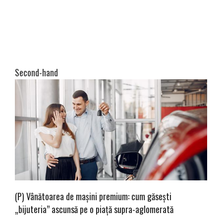
Second-hand
(P) Vânătoarea de mașini premium: cum găsești
„bijuteria” ascunsă pe o piață supra-aglomerată