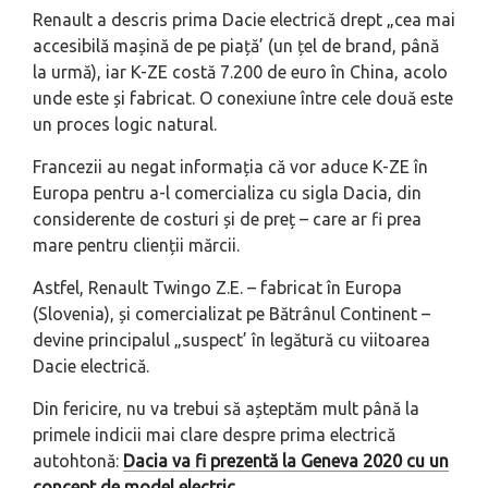
Renault a descris prima Dacie electrică drept „cea mai
accesibilă mașină de pe piață’ (un țel de brand, până
la urmă), iar K-ZE costă 7.200 de euro în China, acolo
unde este și fabricat. O conexiune între cele două este
un proces logic natural.
Francezii au negat informația că vor aduce K-ZE în
Europa pentru a-l comercializa cu sigla Dacia, din
considerente de costuri și de preț – care ar fi prea
mare pentru clienții mărcii.
Astfel, Renault Twingo Z.E. – fabricat în Europa
(Slovenia), și comercializat pe Bătrânul Continent –
devine principalul „suspect’ în legătură cu viitoarea
Dacie electrică.
Din fericire, nu va trebui să așteptăm mult până la
primele indicii mai clare despre prima electrică
autohtonă:
Dacia va fi prezentă la Geneva 2020 cu un
concept de model electric
.