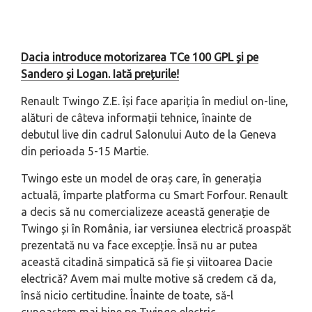
Dacia introduce motorizarea TCe 100 GPL și pe
Sandero și Logan. Iată prețurile!
Renault Twingo Z.E. își face apariția în mediul on-line,
alături de câteva informații tehnice, înainte de
debutul
live
din cadrul Salonului Auto de la Geneva
din perioada 5-15 Martie.
Twingo este un model de oraș care, în generația
actuală, împarte platforma cu Smart Forfour. Renault
a decis să nu comercializeze această generație de
Twingo și în România, iar versiunea electrică proaspăt
prezentată nu va face excepție. Însă nu ar putea
această citadină simpatică să fie și viitoarea Dacie
electrică? Avem mai multe motive să credem că da,
însă nicio certitudine. Înainte de toate, să-l