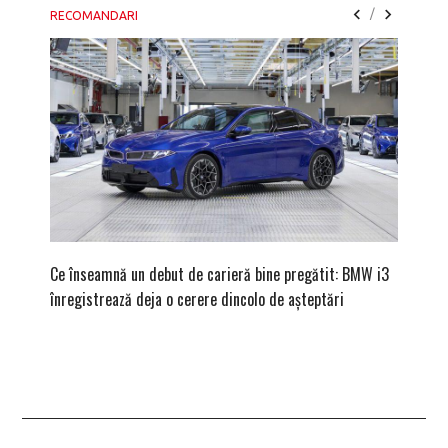
/
RECOMANDARI
Ce înseamnă un debut de carieră bine pregătit: BMW i3
Versiune
înregistrează deja o cerere dincolo de așteptări
mâna fe