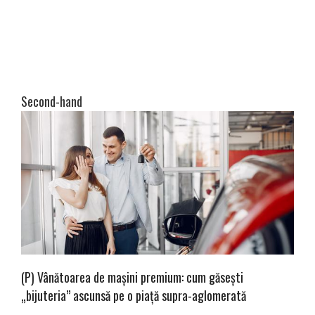
Second-hand
(P) Vânătoarea de mașini premium: cum găsești
„bijuteria” ascunsă pe o piață supra-aglomerată