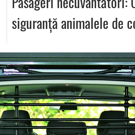
Pasageri necuvântători: 
siguranță animalele de 