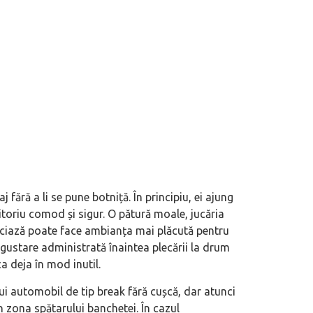
j fără a li se pune botniță. În principiu, ei ajung
itoriu comod și sigur. O pătură moale, jucăria
reciază poate face ambianța mai plăcută pentru
gustare administrată înaintea plecării la drum
a deja în mod inutil.
nui automobil de tip break fără cușcă, dar atunci
n zona spătarului banchetei. În cazul