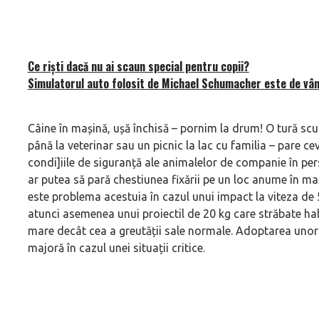
Ce riști dacă nu ai scaun special pentru copii?
Simulatorul auto folosit de Michael Schumacher este de vâ
Câine în mașină, ușă închisă – pornim la drum! O tură scu
până la veterinar sau un picnic la lac cu familia – pare ce
condi]iile de siguranță ale animalelor de companie în persp
ar putea să pară chestiunea fixării pe un loc anume în ma
este problema acestuia în cazul unui impact la viteza de
atunci asemenea unui proiectil de 20 kg care străbate hab
mare decât cea a greutății sale normale. Adoptarea unor 
majoră în cazul unei situații critice.