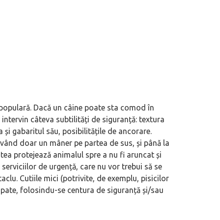
 populară. Dacă un câine poate sta comod în
 intervin câteva subtilități de siguranță: textura
 și gabaritul său, posibilitățile de ancorare.
, având doar un mâner pe partea de sus, și până la
tea protejează animalul spre a nu fi aruncat și
 serviciilor de urgență, care nu vor trebui să se
aclu. Cutiile mici (potrivite, de exemplu, pisicilor
spate, folosindu-se centura de siguranță și/sau