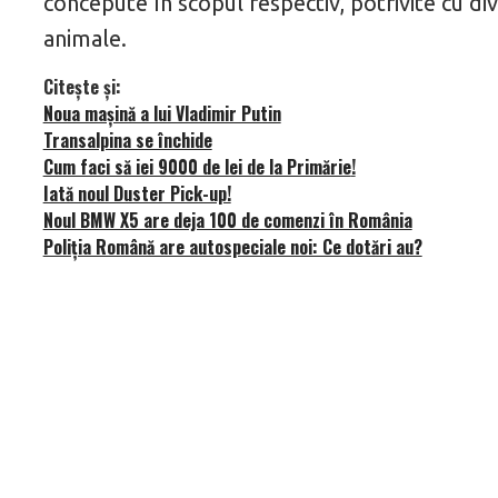
concepute în scopul respectiv, potrivite cu dive
animale.
Citește și:
Noua mașină a lui Vladimir Putin
Transalpina se închide
Cum faci să iei 9000 de lei de la Primărie
!
Iată noul Duster Pick-up!
Noul BMW X5 are deja 100 de comenzi în România
Poliția Română are autospeciale noi: Ce dotări au?