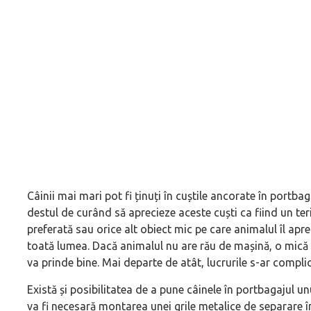
Câinii mai mari pot fi ținuți în cuștile ancorate în portbaga
destul de curând să aprecieze aceste cuști ca fiind un ter
preferată sau orice alt obiect mic pe care animalul îl ap
toată lumea. Dacă animalul nu are rău de mașină, o mică 
va prinde bine. Mai departe de atât, lucrurile s-ar complic
Există și posibilitatea de a pune câinele în portbagajul u
va fi necesară montarea unei grile metalice de separare î