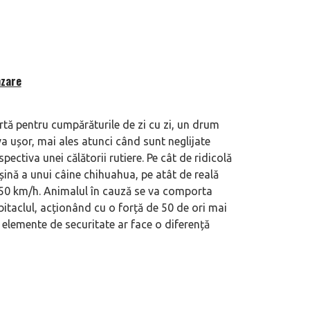
nzare
rtă pentru cumpărăturile de zi cu zi, un drum
va ușor, mai ales atunci când sunt neglijate
ectiva unei călătorii rutiere. Pe cât de ridicolă
șină a unui câine chihuahua, pe atât de reală
 50 km/h. Animalul în cauză se va comporta
itaclul, acționând cu o forță de 50 de ori mai
elemente de securitate ar face o diferență