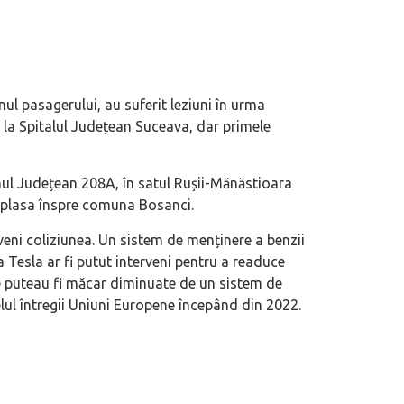
nul pasagerului, au suferit leziuni în urma
la Spitalul Județean Suceava, dar primele
mul Județean 208A, în satul Rușii-Mănăstioara
eplasa înspre comuna Bosanci.
veni coliziunea. Un sistem de menținere a benzii
a Tesla ar fi putut interveni pentru a readuce
ele puteau fi măcar diminuate de un sistem de
elul întregii Uniuni Europene începând din 2022.