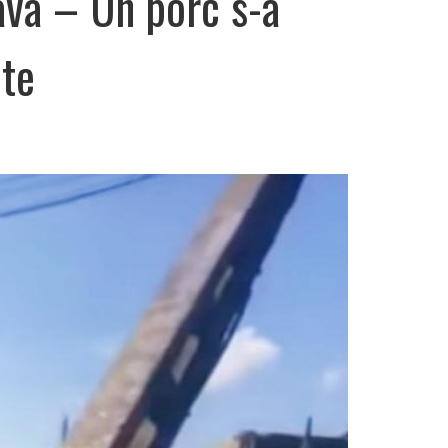
ava – Un porc s-a
nte