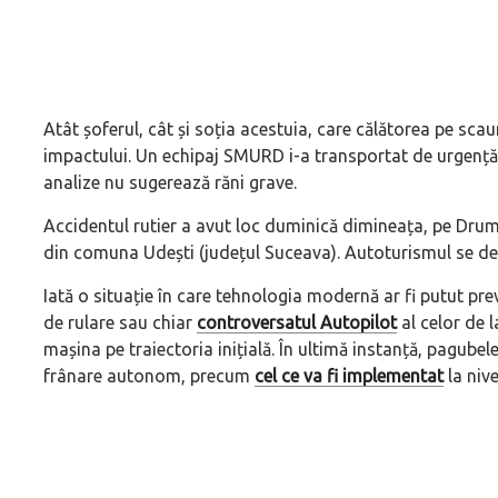
Atât șoferul, cât și soția acestuia, care călătorea pe scau
impactului. Un echipaj SMURD i-a transportat de urgență 
analize nu sugerează răni grave.
Accidentul rutier a avut loc duminică dimineața, pe Dru
din comuna Udești (județul Suceava). Autoturismul se d
Iată o situație în care tehnologia modernă ar fi putut pre
de rulare sau chiar
controversatul Autopilot
al celor de l
mașina pe traiectoria inițială. În ultimă instanță, pagub
frânare autonom, precum
cel ce va fi implementat
la niv