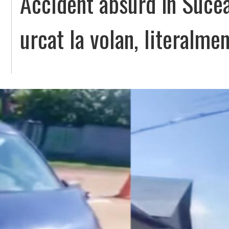
Accident absurd în Suce
urcat la volan, literalme