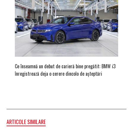
Ce înseamnă un debut de carieră bine pregătit: BMW i3
Versiune
înregistrează deja o cerere dincolo de așteptări
mâna fe
ARTICOLE SIMILARE