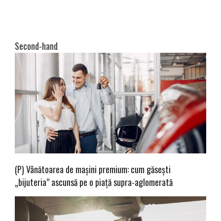
Second-hand
(P) Vânătoarea de mașini premium: cum găsești
„bijuteria” ascunsă pe o piață supra-aglomerată