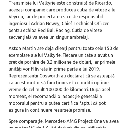
Transmisia lui Valkyrie este construită de Ricardo,
aceeași companie care producea cutia de viteze a lui
Veyron, iar de proiectarea sa este responsabil
ingeniosul Adrian Newey, Chief Technical Officer
pentru echipa Red Bull Racing. Cutia de viteze
secvențială va avea un singur ambreiaj.
Aston Martin are deja clienți pentru toate cele 150 de
exemplare ale lui Valkyrie. Fiecare unitate a avut un
preț de pornire de 3.2 milioane de dolari, iar primele
unități vor fi livrate în prima parte a lui 2019.
Reprezentanții Cosworth au declarat că se așteaptă
ca acest motor să funcționeze în condiții optime
vreme de cel mult 100.000 de kilometri. După acel
moment, ei recomandă o inspecție generală a
motorului pentru a putea certifica faptul că pot
asigura în continuare resursele promise.
Spre comparație, Mercedes-AMG Project One va avea
un motor V6 de 1.6 litri derivat din cel utilizat în