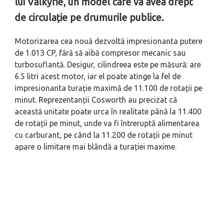
lui Valkyrie, un model care va avea drept
de circulație pe drumurile publice.
Motorizarea cea nouă dezvoltă impresionanta putere
de 1.013 CP, fără să aibă compresor mecanic sau
turbosuflantă. Desigur, cilindreea este pe măsură: are
6.5 litri acest motor, iar el poate atinge la fel de
impresionanta turație maximă de 11.100 de rotații pe
minut. Reprezentanții Cosworth au precizat că
această unitate poate urca în realitate până la 11.400
de rotații pe minut, unde va fi întreruptă alimentarea
cu carburant, pe când la 11.200 de rotații pe minut
apare o limitare mai blândă a turației maxime.