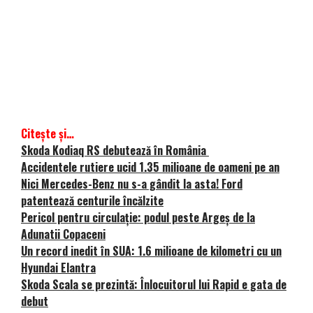
Citește și…
Skoda Kodiaq RS debutează în România
Accidentele rutiere ucid 1.35 milioane de oameni pe an
Nici Mercedes-Benz nu s-a gândit la asta! Ford
patentează centurile încălzite
Pericol pentru circulație: podul peste Argeș de la
Adunatii Copaceni
Un record inedit în SUA: 1.6 milioane de kilometri cu un
Hyundai Elantra
Skoda Scala se prezintă: Înlocuitorul lui Rapid e gata de
debut