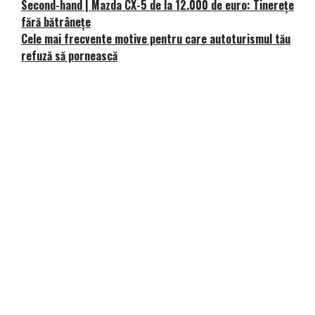
Second-hand | Mazda CX-5 de la 12.000 de euro: Tinerețe
fără bătrânețe
Cele mai frecvente motive pentru care autoturismul tău
refuză să pornească