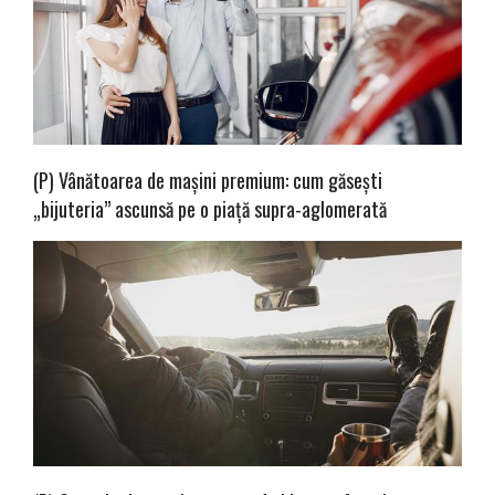
(P) Vânătoarea de mașini premium: cum găsești
„bijuteria” ascunsă pe o piață supra-aglomerată