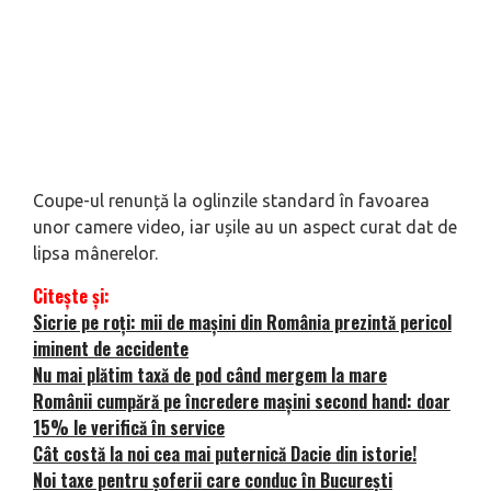
Coupe-ul renunță la oglinzile standard în favoarea
unor camere video, iar ușile au un aspect curat dat de
lipsa mânerelor.
Citește și:
Sicrie pe roți: mii de mașini din România prezintă pericol
iminent de accidente
Nu mai plătim taxă de pod când mergem la mare
Românii cumpără pe încredere mașini second hand: doar
15% le verifică în service
Cât costă la noi cea mai puternică Dacie din istorie!
Noi taxe pentru șoferii care conduc în București