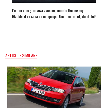
Pentru cine știe ceva avioane, numele Hennessey
Prima s
Blackbird va suna ca un apropo. Unul pertinent, de altfel!
noua ed
Homma
ARTICOLE SIMILARE