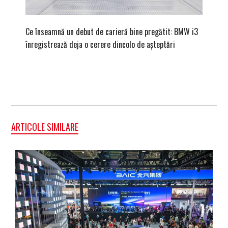
Ce înseamnă un debut de carieră bine pregătit: BMW i3
Versiune
înregistrează deja o cerere dincolo de așteptări
mâna fe
ARTICOLE SIMILARE