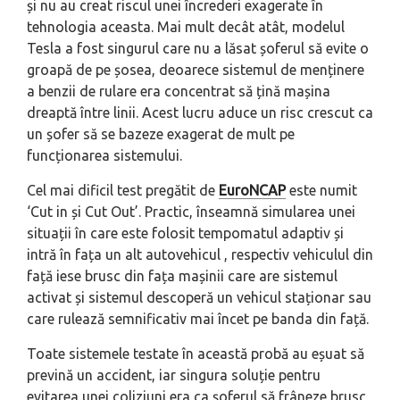
și nu au creat riscul unei încrederi exagerate în
tehnologia aceasta. Mai mult decât atât, modelul
Tesla a fost singurul care nu a lăsat șoferul să evite o
groapă de pe șosea, deoarece sistemul de menținere
a benzii de rulare era concentrat să țină mașina
dreaptă între linii. Acest lucru aduce un risc crescut ca
un șofer să se bazeze exagerat de mult pe
funcționarea sistemului.
Cel mai dificil test pregătit de
EuroNCAP
este numit
‘Cut in și Cut Out’. Practic, înseamnă simularea unei
situații în care este folosit tempomatul adaptiv și
intră în fața un alt autovehicul , respectiv vehiculul din
față iese brusc din fața mașinii care are sistemul
activat și sistemul descoperă un vehicul staționar sau
care rulează semnificativ mai încet pe banda din față.
Toate sistemele testate în această probă au eșuat să
prevină un accident, iar singura soluție pentru
evitarea unei coliziuni era ca șoferul să frâneze brusc