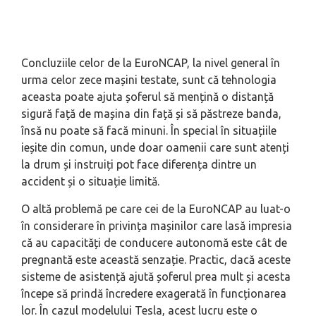
Concluziile celor de la EuroNCAP, la nivel general în
urma celor zece mașini testate, sunt că tehnologia
aceasta poate ajuta șoferul să mențină o distanță
sigură față de mașina din față și să păstreze banda,
însă nu poate să facă minuni. În special în situațiile
ieșite din comun, unde doar oamenii care sunt atenți
la drum și instruiți pot face diferența dintre un
accident și o situație limită.
O altă problemă pe care cei de la EuroNCAP au luat-o
în considerare în privința mașinilor care lasă impresia
că au capacități de conducere autonomă este cât de
pregnantă este această senzație. Practic, dacă aceste
sisteme de asistență ajută șoferul prea mult și acesta
începe să prindă încredere exagerată în funcționarea
lor. În cazul modelului Tesla, acest lucru este o