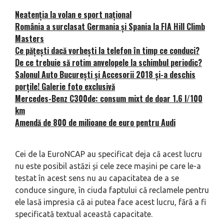
Neatenția la volan e sport național
România a surclasat Germania și Spania la FIA Hill Climb
Masters
Ce pățești dacă vorbești la telefon în timp ce conduci?
De ce trebuie să rotim anvelopele la schimbul periodic?
Salonul Auto București și Accesorii 2018 și-a deschis
porțile! Galerie foto exclusivă
Mercedes-Benz C300de: consum mixt de doar 1.6 l/100
km
Amendă de 800 de milioane de euro pentru Audi
Cei de la EuroNCAP au specificat deja că acest lucru
nu este posibil astăzi și cele zece mașini pe care le-a
testat în acest sens nu au capacitatea de a se
conduce singure, în ciuda faptului că reclamele pentru
ele lasă impresia că ai putea face acest lucru, fără a fi
specificată textual această capacitate.