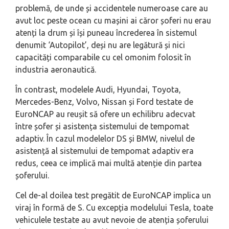
problemă, de unde și accidentele numeroase care au
avut loc peste ocean cu mașini ai căror șoferi nu erau
atenți la drum și își puneau încrederea în sistemul
denumit ‘Autopilot’, deși nu are legătură și nici
capacități comparabile cu cel omonim folosit în
industria aeronautică.
În contrast, modelele Audi, Hyundai, Toyota,
Mercedes-Benz, Volvo, Nissan și Ford testate de
EuroNCAP au reușit să ofere un echilibru adecvat
între șofer și asistența sistemului de tempomat
adaptiv. În cazul modelelor DS și BMW, nivelul de
asistență al sistemului de tempomat adaptiv era
redus, ceea ce implică mai multă atenție din partea
șoferului.
Cel de-al doilea test pregătit de EuroNCAP implica un
viraj în formă de S. Cu excepția modelului Tesla, toate
vehiculele testate au avut nevoie de atenția șoferului