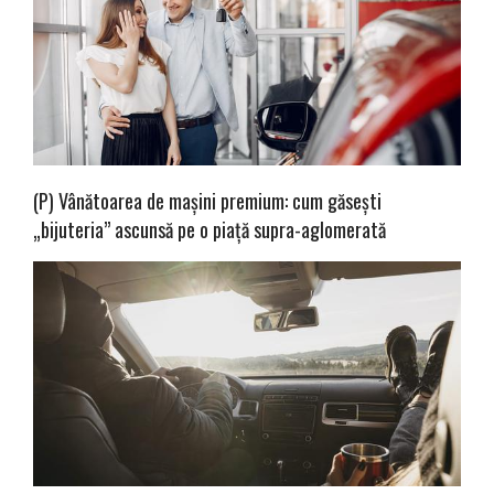
(P) Vânătoarea de mașini premium: cum găsești
„bijuteria” ascunsă pe o piață supra-aglomerată