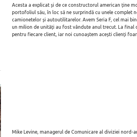
Acesta a explicat și de ce constructorul american ține mo
portofoliul său, în loc să ne surprindă cu unele complet no
camionetelor și autoutilitarelor. Avem Seria F, cel mai bi
un milion de unități au fost vândute anul trecut. La final d
pentru fiecare client, iar noi cunoaștem acești clienți foar
Mike Levine, managerul de Comunicare al diviziei nord-am