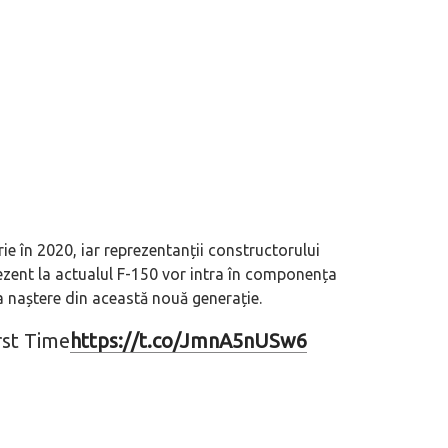
ie în 2020, iar reprezentanții constructorului
ezent la actualul F-150 vor intra în componența
ua naștere din această nouă generație.
rst Time
https://t.co/JmnA5nUSw6