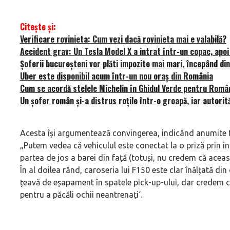
Citește și:
Verificare rovinieta: Cum vezi dacă rovinieta mai e valabilă?
Accident grav: Un Tesla Model X a intrat într-un copac, apoi
Șoferii bucureșteni vor plăti impozite mai mari, începând di
Uber este disponibil acum într-un nou oraș din România
Cum se acordă stelele Michelin în Ghidul Verde pentru Româ
Un șofer român și-a distrus roțile într-o groapă, iar autorită
Acesta își argumentează convingerea, indicând anumite tră
„
Putem vedea că vehiculul este conectat la o priză prin i
partea de jos a barei din față (totuși, nu credem că aceas
În al doilea rând, caroseria lui F150 este clar înălțată di
țeavă de eșapament în spatele pick-up-ului, dar credem 
pentru a păcăli ochii neantrenați
‘.