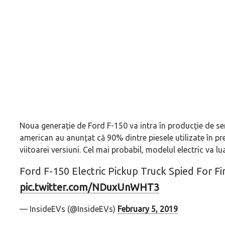
Noua generație de Ford F-150 va intra în producție de ser
american au anunțat că 90% dintre piesele utilizate în pr
viitoarei versiuni. Cel mai probabil, modelul electric va l
Ford F-150 Electric Pickup Truck Spied For Fi
pic.twitter.com/NDuxUnWHT3
— InsideEVs (@InsideEVs)
February 5, 2019