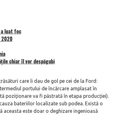
 a luat foc
n 2020
nia
țile chiar îl vor despăgubi
sături care îi dau de gol pe cei de la Ford:
ntermediul portului de încărcare amplasat în
tă poziționare va fi păstrată în etapa producției).
n cauza bateriilor localizate sub podea. Există o
că aceasta este doar o deghizare ingenioasă