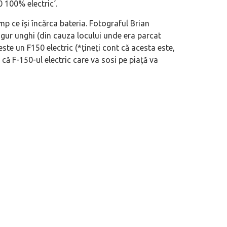
0 100% electric
‘.
imp ce își încărca bateria. Fotograful Brian
 motor central a mărcii, omagiată
Dacă viața e „heavy duty”, măcar să-i 
gur unghi (din cauza locului unde era parcat
itată Lamborghini Revuelto Miura
mai buni!
ste un F150 electric (*țineți cont că acesta este,
 că F-150-ul electric care va sosi pe piață va