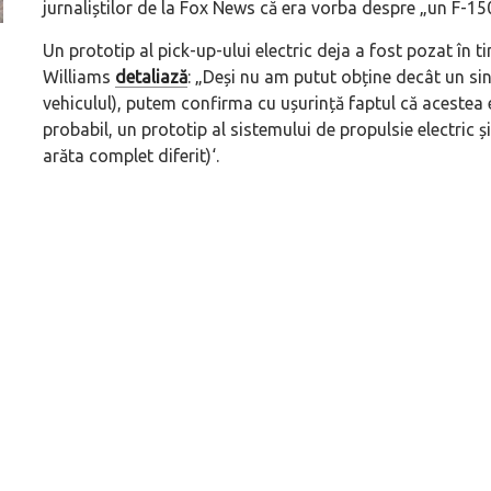
jurnaliștilor de la Fox News că era vorba despre „
un F-15
Un prototip al pick-up-ului electric deja a fost pozat în t
ă
Pentru cine știe ceva avioane, numele Hennessey
Prima sportivă cu
Williams
detaliază
: „
Deși nu am putut obține decât un sin
Blackbird va suna ca un apropo. Unul pertinent, de
de noua ediție lim
vehiculul), putem confirma cu ușurință faptul că acestea e
altfel!
60° Hommage
probabil, un prototip al sistemului de propulsie electric și
arăta complet diferit)
‘.