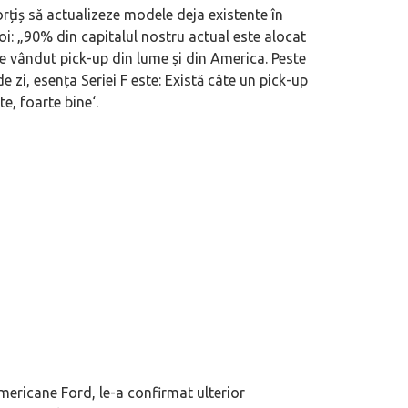
rțiș să actualizeze modele deja existente în
i: „
90% din capitalul nostru actual este alocat
ne vândut pick-up din lume și din America. Peste
e zi, esența Seriei F este: Există câte un pick-up
te, foarte bine
‘.
ericane Ford, le-a confirmat ulterior