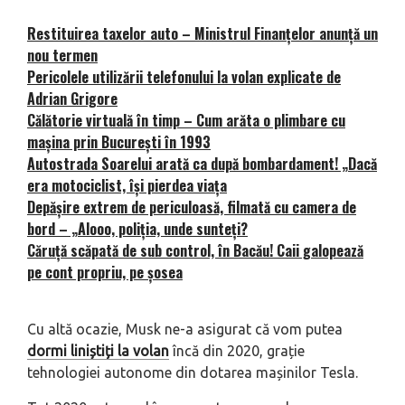
Restituirea taxelor auto – Ministrul Finanțelor anunță un
nou termen
Pericolele utilizării telefonului la volan explicate de
Adrian Grigore
Călătorie virtuală în timp – Cum arăta o plimbare cu
mașina prin București în 1993
Autostrada Soarelui arată ca după bombardament! „Dacă
era motociclist, își pierdea viața
Depășire extrem de periculoasă, filmată cu camera de
bord – „Alooo, poliţia, unde sunteţi?
Căruță scăpată de sub control, în Bacău! Caii galopează
pe cont propriu, pe șosea
Cu altă ocazie, Musk ne-a asigurat că vom putea
dormi liniștiți la volan
încă din 2020, grație
tehnologiei autonome din dotarea mașinilor Tesla.