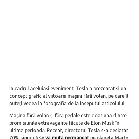
În cadrul aceluiași eveniment, Tesla a prezentat și un
concept grafic al viitoarei mașini fără volan, pe care îl
puteți vedea în fotografia de la începutul articolului.
Mașina fără volan și fără pedale este doar una dintre
promisiunile extravagante făcute de Elon Musk în
ultima perioadă. Recent, directorul Tesla s-a declarat
70% sigur că
se va muta permanent
pe planeta Marte,