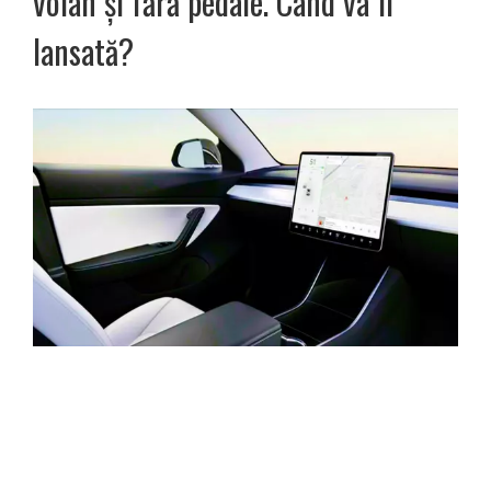
volan și fără pedale. Când va fi
lansată?