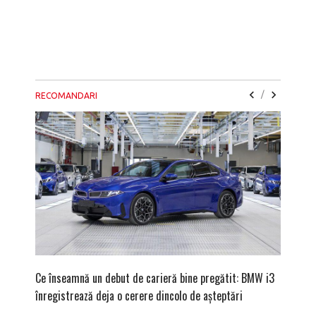
/
RECOMANDARI
Ce înseamnă un debut de carieră bine pregătit: BMW i3
Versiune
înregistrează deja o cerere dincolo de așteptări
mâna fe