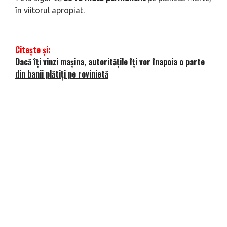
în viitorul apropiat.
Citește și:
Dacă îți vinzi mașina, autoritățile îți vor înapoia o parte
din banii plătiți pe rovinietă