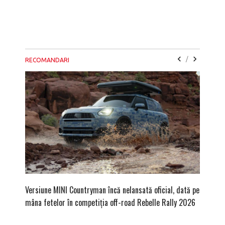
/
RECOMANDARI
Versiune MINI Countryman încă nelansată oficial, dată pe
Pentru 
mâna fetelor în competiția off-road Rebelle Rally 2026
Blackbir