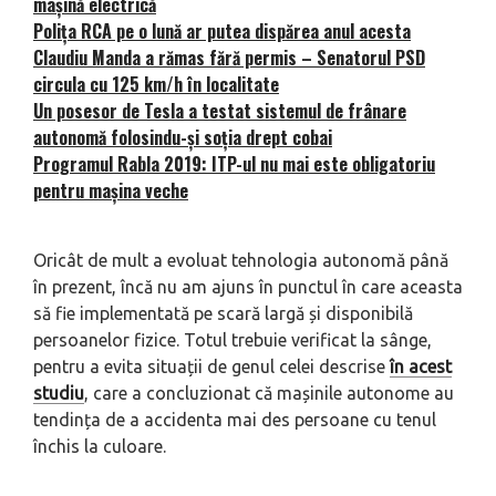
mașină electrică
Polița RCA pe o lună ar putea dispărea anul acesta
Claudiu Manda a rămas fără permis – Senatorul PSD
circula cu 125 km/h în localitate
Un posesor de Tesla a testat sistemul de frânare
autonomă folosindu-și soția drept cobai
Programul Rabla 2019: ITP-ul nu mai este obligatoriu
pentru mașina veche
Oricât de mult a evoluat tehnologia autonomă până
în prezent, încă nu am ajuns în punctul în care aceasta
să fie implementată pe scară largă și disponibilă
persoanelor fizice. Totul trebuie verificat la sânge,
pentru a evita situații de genul celei descrise
în acest
studiu
, care a concluzionat că mașinile autonome au
tendința de a accidenta mai des persoane cu tenul
închis la culoare.