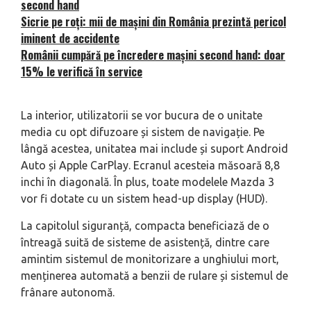
second hand
Sicrie pe roți: mii de mașini din România prezintă pericol
iminent de accidente
Românii cumpără pe încredere mașini second hand: doar
15% le verifică în service
La interior, utilizatorii se vor bucura de o unitate
media cu opt difuzoare și sistem de navigație. Pe
lângă acestea, unitatea mai include și suport Android
Auto și Apple CarPlay. Ecranul acesteia măsoară 8,8
inchi în diagonală. În plus, toate modelele Mazda 3
vor fi dotate cu un sistem head-up display (HUD).
La capitolul siguranță, compacta beneficiază de o
întreagă suită de sisteme de asistență, dintre care
amintim sistemul de monitorizare a unghiului mort,
menținerea automată a benzii de rulare și sistemul de
frânare autonomă.