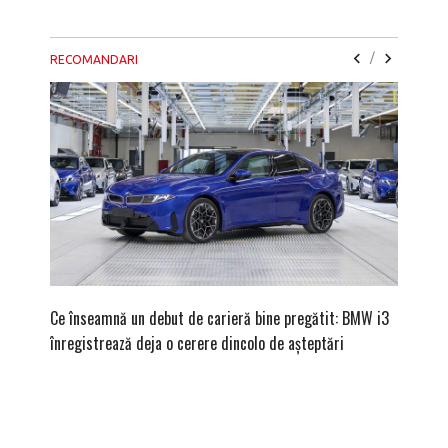
/
RECOMANDARI
Ce înseamnă un debut de carieră bine pregătit: BMW i3
Versiune
înregistrează deja o cerere dincolo de așteptări
mâna fe