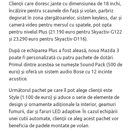
Clienții care doresc jante cu dimensiunea de 18 inchi,
încălzire pentru scaunele din față și volan, parbriz
degivrat în zona ștergătoarelor, sistem keyless, dar și
cameră video pentru mersul cu spatele, pot opta
pentru nivelul Plus (21.190 euro pentru Skyactiv-G122
și 23.290 euro pentru Skyactiv-D116).
După ce echiparea Plus a fost aleasă, noua Mazda 3
poate fi personalizată cu patru pachete de dotări.
Primul dintre acestea se numește Sound Pack (500 de
euro) și oferă un sistem audio Bose cu 12 incinte
acustice.
Următorul pachet pe care îl pot alege clienții este
Style (1.100 de euro) și aduce o serie de elemente de
design și ornamente adiționale la interior, geamuri
fumurii, dar și faruri LED adaptive. În cazul echipării
unei cutii automate, clienții ce aleg acest pachet vor
beneficia de padele montate pe volan.