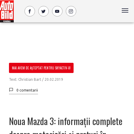
MAI AVEM DE AȘTEPTAT PENTRU SKYACTIV-X!
Text: Christian Bart /
20.02.2019
0 comentarii
Noua Mazda 3: informații complete