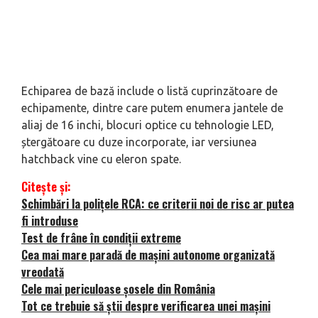
Echiparea de bază include o listă cuprinzătoare de
echipamente, dintre care putem enumera jantele de
aliaj de 16 inchi, blocuri optice cu tehnologie LED,
ștergătoare cu duze incorporate, iar versiunea
hatchback vine cu eleron spate.
Citește și:
Schimbări la polițele RCA: ce criterii noi de risc ar putea
fi introduse
Test de frâne în condiții extreme
Cea mai mare paradă de mașini autonome organizată
vreodată
Cele mai periculoase șosele din România
Tot ce trebuie să știi despre verificarea unei mașini