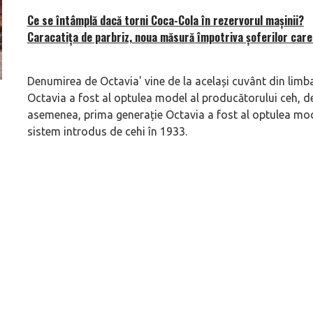
Ce se întâmplă dacă torni Coca-Cola în rezervorul mașinii?
Caracatița de parbriz, noua măsură împotriva șoferilor ca
Denumirea de Octavia' vine de la același cuvânt din limba
Octavia a fost al optulea model al producătorului ceh, de
ă
Pentru cine știe ceva avioane, numele Hennessey
Prima sportivă cu
asemenea, prima generație Octavia a fost al optulea mod
Blackbird va suna ca un apropo. Unul pertinent, de
de noua ediție lim
sistem introdus de cehi în 1933.
altfel!
60° Hommage