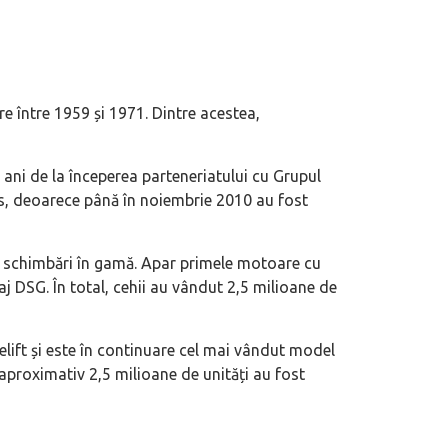
e între 1959 și 1971. Dintre acestea,
ci ani de la începerea parteneriatului cu Grupul
s, deoarece până în noiembrie 2010 au fost
 schimbări în gamă. Apar primele motoare cu
aj DSG. În total, cehii au vândut 2,5 milioane de
celift și este în continuare cel mai vândut model
 aproximativ 2,5 milioane de unități au fost