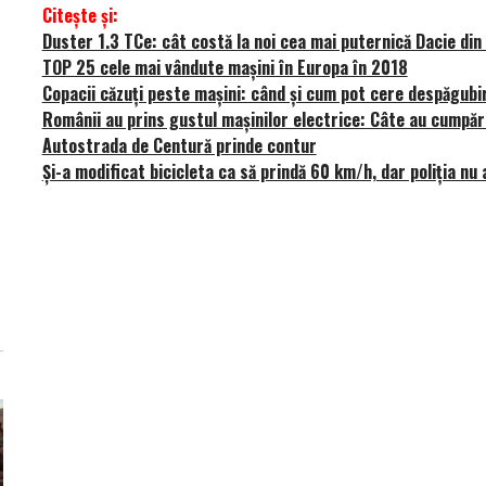
Citește și:
Duster 1.3 TCe: cât costă la noi cea mai puternică Dacie din 
TOP 25 cele mai vândute mașini în Europa în 2018
Copacii căzuți peste mașini: când și cum pot cere despăgubir
Românii au prins gustul mașinilor electrice: Câte au cumpăr
Autostrada de Centură prinde contur
Și-a modificat bicicleta ca să prindă 60 km/h, dar poliția nu