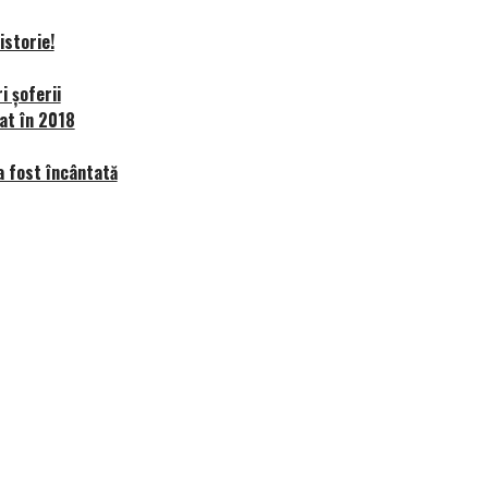
istorie!
i șoferii
at în 2018
 a fost încântată