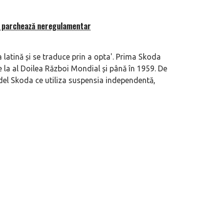
re parchează neregulamentar
 latină și se traduce prin a opta'. Prima Skoda
 la al Doilea Război Mondial și până în 1959. De
 motor central a mărcii, omagiată
Dacă viața e „heavy duty”, măcar să-i 
el Skoda ce utiliza suspensia independentă,
itată Lamborghini Revuelto Miura
mai buni!