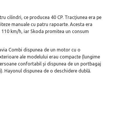
tru cilindri, ce producea 40 CP. Tracțiunea era pe
viteze manuale cu patru rapoarte. Acesta era
la 110 km/h, iar Skoda promitea un consum
tavia Combi dispunea de un motor cu o
 exterioare ale modelului erau compacte (lungime
persoane confortabil și dispunea de un portbagaj
tri). Hayonul dispunea de o deschidere dublă.