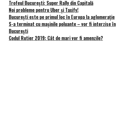
Trofeul București: Super Rally din Capitală
Noi probleme pentru Uber și Taxify!
București este pe primul loc în Europa la aglomerație
S-a terminat cu mașinile poluante – vor fi interzise în
București
Codul Rutier 2019: Cât de mari vor fi amenzile?