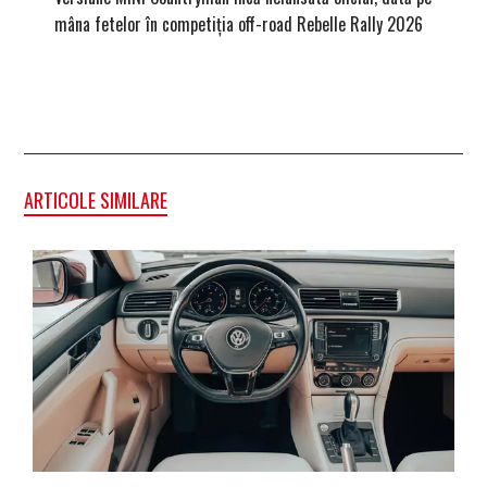
mâna fetelor în competiția off-road Rebelle Rally 2026
Blackbir
ARTICOLE SIMILARE