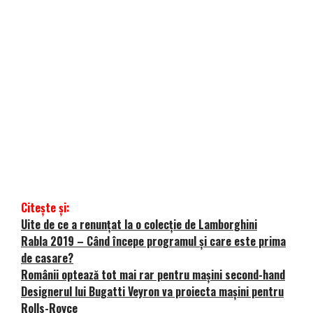
Citește și:
Uite de ce a renunțat la o colecție de Lamborghini
Rabla 2019 – Când începe programul și care este prima
de casare?
Românii optează tot mai rar pentru mașini second-hand
Designerul lui Bugatti Veyron va proiecta mașini pentru
Rolls-Royce