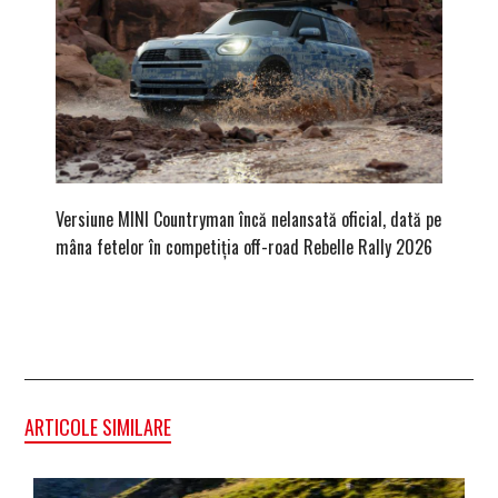
Versiune MINI Countryman încă nelansată oficial, dată pe
Pentru 
mâna fetelor în competiția off-road Rebelle Rally 2026
Blackbir
ARTICOLE SIMILARE