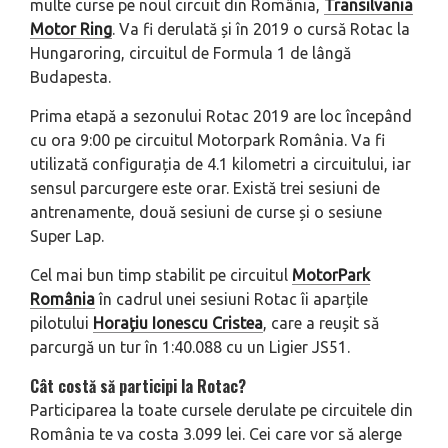
multe curse pe noul circuit din România,
Transilvania
Motor Ring
. Va fi derulată și în 2019 o cursă Rotac la
Hungaroring, circuitul de Formula 1 de lângă
Budapesta.
Prima etapă a sezonului Rotac 2019 are loc începând
cu ora 9:00 pe circuitul Motorpark România. Va fi
utilizată configurația de 4.1 kilometri a circuitului, iar
sensul parcurgere este orar. Există trei sesiuni de
antrenamente, două sesiuni de curse și o sesiune
Super Lap.
Cel mai bun timp stabilit pe circuitul
MotorPark
România
în cadrul unei sesiuni Rotac îi aparțile
pilotului
Horațiu Ionescu Cristea
, care a reușit să
parcurgă un tur în 1:40.088 cu un Ligier JS51.
Cât costă să participi la Rotac?
Participarea la toate cursele derulate pe circuitele din
România te va costa 3.099 lei. Cei care vor să alerge