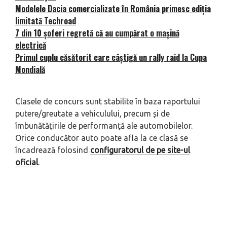
Modelele Dacia comercializate în România primesc ediția
limitată Techroad
7 din 10 șoferi regretă că au cumpărat o mașină
electrică
Primul cuplu căsătorit care câștigă un rally raid la Cupa
Mondială
Clasele de concurs sunt stabilite în baza raportului
putere/greutate a vehiculului, precum și de
îmbunătățirile de performanță ale automobilelor.
Orice conducător auto poate afla la ce clasă se
încadrează folosind
configuratorul de pe site-ul
oficial
.