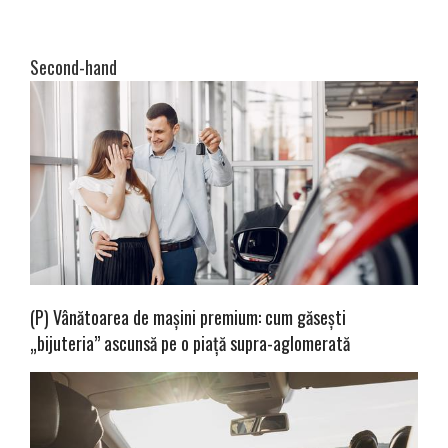
Second-hand
(P) Vânătoarea de mașini premium: cum găsești
„bijuteria” ascunsă pe o piață supra-aglomerată