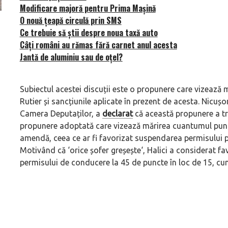
Modificare majoră pentru Prima Mașină
O nouă țeapă circulă prin SMS
ă
Pentru cine știe ceva avioane, numele Hennessey
Prima sportivă cu
Ce trebuie să știi despre noua taxă auto
Blackbird va suna ca un apropo. Unul pertinent, de
de noua ediție lim
Câți români au rămas fără carnet anul acesta
altfel!
60° Hommage
Jantă de aluminiu sau de oțel?
Subiectul acestei discuții este o propunere care vizeaz
Rutier și sancțiunile aplicate în prezent de acesta. Nicușo
Camera Deputaților, a
declarat
că această propunere a tr
propunere adoptată care vizează mărirea cuantumul punc
amendă, ceea ce ar fi favorizat suspendarea permisului p
Motivând că ‘
orice șofer greșește
‘, Halici a considerat f
permisului de conducere la 45 de puncte în loc de 15, cum