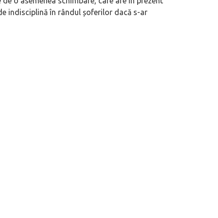
te de o asemenea schimbare, care are în prezent
e indisciplină în rândul șoferilor dacă s-ar