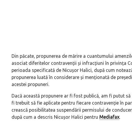
Din păcate, propunerea de mărire a cuantumului amenzilo
asociat diferitelor contravenții și infracțiuni în privința
perioada specificată de Nicușor Halici, după cum notează 
propunerea luată în considerare și menționată de președi
acestei propuneri.
Dacă această propunere ar fi fost publică, am fi putut s
fi trebuit să fie aplicate pentru fiecare contravenție în pa
crească posibilitatea suspendării permisului de conducere
după cum a descris Nicușor Halici pentru
Mediafax
.