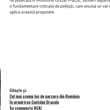
fie publicată în Monitorul Oficial. Practic, suntem depar
o fundamentare criticată de polițiști, care anunță un val d
aplica această propunere.
Citește și:
Cel mai scump loc de parcare din România
În urmărirea Contelui Dracula
Se scumpește RCA!