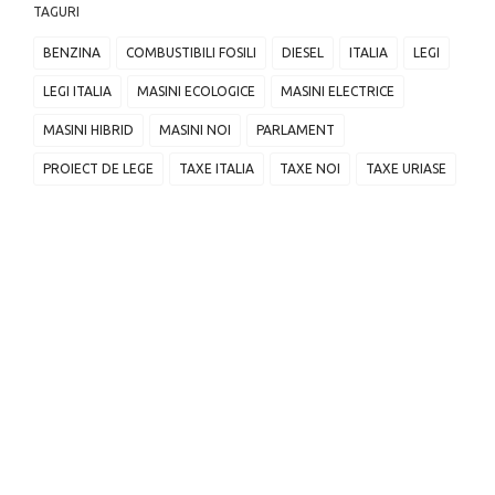
TAGURI
BENZINA
COMBUSTIBILI FOSILI
DIESEL
ITALIA
LEGI
LEGI ITALIA
MASINI ECOLOGICE
MASINI ELECTRICE
MASINI HIBRID
MASINI NOI
PARLAMENT
PROIECT DE LEGE
TAXE ITALIA
TAXE NOI
TAXE URIASE