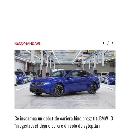
/
RECOMANDARI
Ce înseamnă un debut de carieră bine pregătit: BMW i3
Versiune
înregistrează deja o cerere dincolo de așteptări
mâna fe