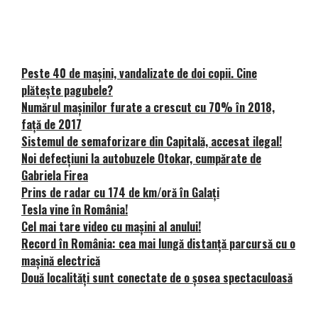
Peste 40 de mașini, vandalizate de doi copii. Cine
plătește pagubele?
Numărul mașinilor furate a crescut cu 70% în 2018,
față de 2017
Sistemul de semaforizare din Capitală, accesat ilegal!
Noi defecţiuni la autobuzele Otokar, cumpărate de
Gabriela Firea
Prins de radar cu 174 de km/oră în Galați
Tesla vine în România!
Cel mai tare video cu mașini al anului!
Record în România: cea mai lungă distanță parcursă cu o
mașină electrică
Două localități sunt conectate de o șosea spectaculoasă