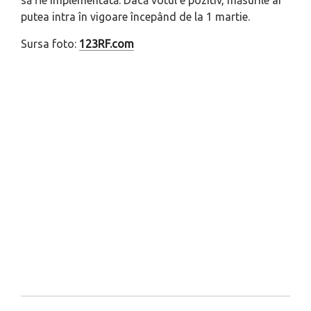
să fie implementată. Dacă votul e pozitiv, măsurile ar
putea intra în vigoare începând de la 1 martie.
Sursa foto:
123RF.com