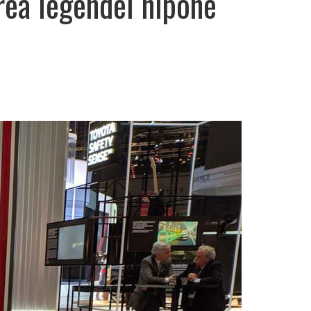
rea legendei nipone