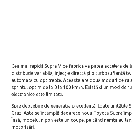
Cea mai rapidă Supra V de fabrică va putea accelera de l
distribuție variabilă, injecție directă și o turbosuflantă t
automată cu opt trepte. Aceasta are două moduri de rula
sprintul optim de la 0 la 100 km/h. Există și un mod de rul
electronice este limitată.
Spre deosebire de generația precedentă, toate unitățile Su
Graz. Asta se întâmplă deoarece noua Toyota Supra împa
Însă, modelul nipon este un coupe, pe când nemții au lan
motorizări.