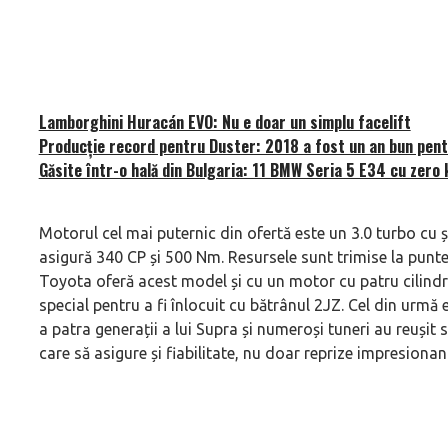
Lamborghini Huracán EVO: Nu e doar un simplu facelift
Producție record pentru Duster: 2018 a fost un an bun pentr
Găsite într-o hală din Bulgaria: 11 BMW Seria 5 E34 cu zero 
Motorul cel mai puternic din ofertă este un 3.0 turbo cu ș
asigură 340 CP și 500 Nm. Resursele sunt trimise la puntea
Toyota oferă acest model și cu un motor cu patru cilindri î
special pentru a fi înlocuit cu bătrânul 2JZ. Cel din urmă 
a patra generații a lui Supra și numeroși tuneri au reușit 
care să asigure și fiabilitate, nu doar reprize impresionan