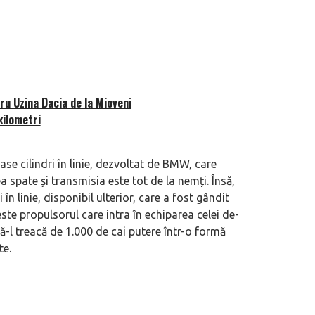
u Uzina Dacia de la Mioveni
kilometri
ase cilindri în linie, dezvoltat de BMW, care
 spate și transmisia este tot de la nemți. Însă,
n linie, disponibil ulterior, care a fost gândit
este propulsorul care intra în echiparea celei de-
să-l treacă de 1.000 de cai putere într-o formă
te.