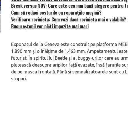
Break versus SUV: Care este cea mai bună alegere pentru t
Cum să reduci costurile cu reparațiile mașinii?
Verificare rovinieta: Cum vezi dacă rovinieta mai e valabilă?
Bucureștenii vor plăti impozite mai mari
Versiune MINI Countryman încă nelansată oficial, dată
Pentru cine știe c
Exponatul de la Geneva este construit pe platforma MEB ș
pe mâna fetelor în competiția off-road Rebelle Rally
Blackbird va suna 
1.890 mm și o înălțime de 1.463 mm. Ampatamentul este de
2026
altfel!
futurist. În spiritul lui Beetle și al buggy-urilor care au u
plutească deasupra aripilor față evazate, însă farurile s
de pe masca frontală. Până și semnalizatoarele sunt cu LE
stopuri.