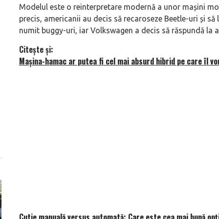
Modelul este o reinterpretare modernă a unor mașini mod
precis, americanii au decis să recaroseze Beetle-uri și să 
numit buggy-uri, iar Volkswagen a decis să răspundă la a
Citește și:
Mașina-hamac ar putea fi cel mai absurd hibrid pe care îl v
Cutie manuală versus automată: Care este cea mai bună opț