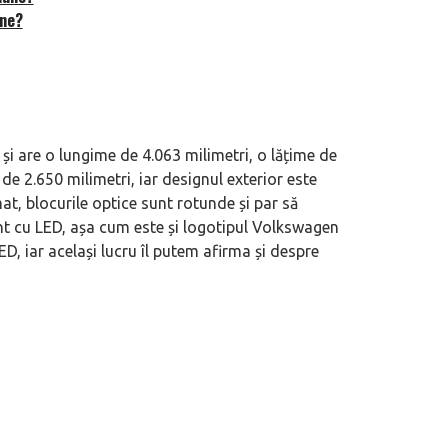
ine?
eva avioane, numele Hennessey
Prima sportivă cu motor central a mă
i are o lungime de 4.063 milimetri, o lățime de
ca un apropo. Unul pertinent, de
de noua ediție limitată Lamborghini 
 2.650 milimetri, iar designul exterior este
60° Hommage
rmat, blocurile optice sunt rotunde și par să
unt cu LED, așa cum este și logotipul Volkswagen
D, iar același lucru îl putem afirma și despre