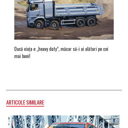
Dacă viața e „heavy duty”, măcar să-i ai alături pe cei
Vara bav
mai buni!
ape cris
ARTICOLE SIMILARE