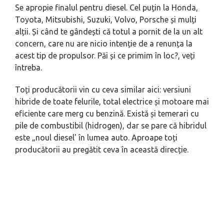
Se apropie finalul pentru diesel. Cel puțin la Honda,
Toyota, Mitsubishi, Suzuki, Volvo, Porsche și mulți
alții. Și când te gândești că totul a pornit de la un alt
concern, care nu are nicio intenție de a renunța la
acest tip de propulsor. Păi și ce primim în loc?, veți
întreba.
Toți producătorii vin cu ceva similar aici: versiuni
hibride de toate felurile, total electrice și motoare mai
eficiente care merg cu benzină. Există și temerari cu
pile de combustibil (hidrogen), dar se pare că hibridul
este „noul diesel' în lumea auto. Aproape toți
producătorii au pregătit ceva în această direcție.