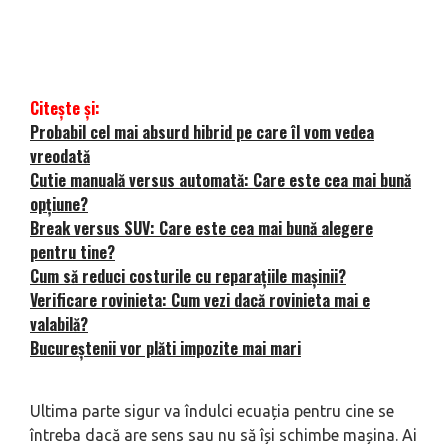
Citește și:
Probabil cel mai absurd hibrid pe care îl vom vedea
vreodată
Cutie manuală versus automată: Care este cea mai bună
opțiune?
Break versus SUV: Care este cea mai bună alegere
pentru tine?
Cum să reduci costurile cu reparațiile mașinii?
Verificare rovinieta: Cum vezi dacă rovinieta mai e
valabilă?
Bucureștenii vor plăti impozite mai mari
Ultima parte sigur va îndulci ecuația pentru cine se
întreba dacă are sens sau nu să își schimbe mașina. Ai