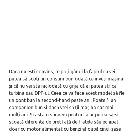
Dacă nu ești convins, te poți gândi la faptul că vei
putea să scoți un consum bun odată ce înveți mașina
și că nu vei sta niciodată cu grija că ai putea strica
turbina sau DPF-ul. Ceea ce va face acest model să fie
un pont bun la second-hand peste ani. Poate fi un
companion bun și dacă vrei să ții mașina cât mai
mulți ani. Și asta o spunem pentru că ar putea să-și
scoată diferența de preț față de fratele său echipat
doar cu motor alimentat cu benzină după cinci-șase