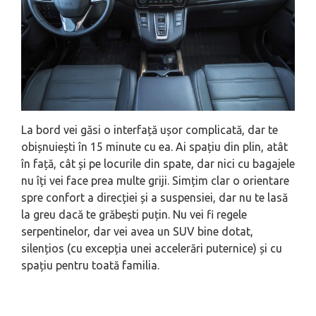
La bord vei găsi o interfață ușor complicată, dar te
obișnuiești în 15 minute cu ea. Ai spațiu din plin, atât
în față, cât și pe locurile din spate, dar nici cu bagajele
nu îți vei face prea multe griji. Simțim clar o orientare
spre confort a direcției și a suspensiei, dar nu te lasă
la greu dacă te grăbești puțin. Nu vei fi regele
serpentinelor, dar vei avea un SUV bine dotat,
silențios (cu excepția unei accelerări puternice) și cu
spațiu pentru toată familia.