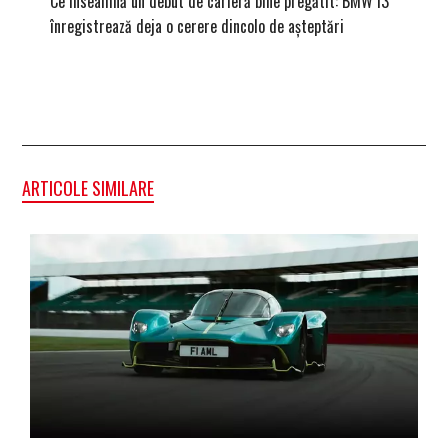
Ce înseamnă un debut de carieră bine pregătit: BMW i3
Versiune
înregistrează deja o cerere dincolo de așteptări
mâna fe
ARTICOLE SIMILARE