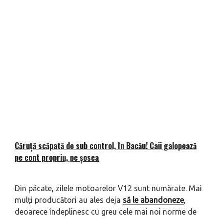
Căruță scăpată de sub control, în Bacău! Caii galopează
pe cont propriu, pe șosea
Din păcate, zilele motoarelor V12 sunt numărate. Mai
mulți producători au ales deja
să le abandoneze
,
deoarece îndeplinesc cu greu cele mai noi norme de