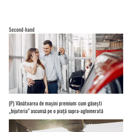
Second-hand
(P) Vânătoarea de mașini premium: cum găsești
„bijuteria” ascunsă pe o piață supra-aglomerată