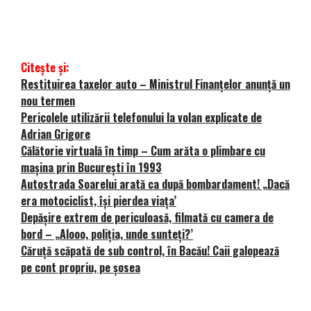
Citește și:
Restituirea taxelor auto – Ministrul Finanțelor anunță un
nou termen
Pericolele utilizării telefonului la volan explicate de
Adrian Grigore
Călătorie virtuală în timp – Cum arăta o plimbare cu
mașina prin București în 1993
Autostrada Soarelui arată ca după bombardament! „Dacă
era motociclist, își pierdea viața’
Depășire extrem de periculoasă, filmată cu camera de
bord – „Alooo, poliţia, unde sunteţi?’
Căruță scăpată de sub control, în Bacău! Caii galopează
pe cont propriu, pe șosea