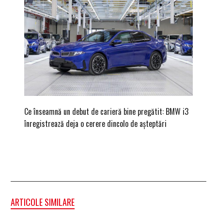
Ce înseamnă un debut de carieră bine pregătit: BMW i3
Versiune
înregistrează deja o cerere dincolo de așteptări
mâna fe
ARTICOLE SIMILARE