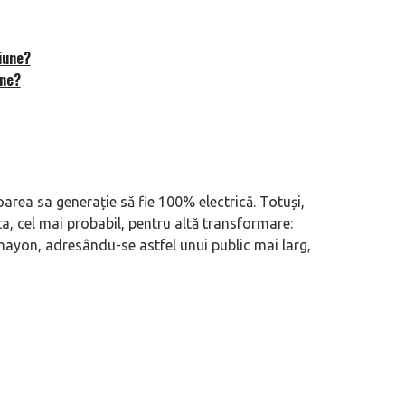
iune?
ine?
rea sa generație să fie 100% electrică. Totuși,
a, cel mai probabil, pentru altă transformare:
hayon, adresându-se astfel unui public mai larg,