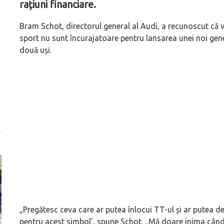
rațiuni financiare.
Bram Schot, directorul general al Audi, a recunoscut că 
sport nu sunt încurajatoare pentru lansarea unei noi gene
două uși.
„Pregătesc ceva care ar putea înlocui TT-ul și ar putea dev
pentru acest simbol’, spune Schot. „Mă doare inima când 