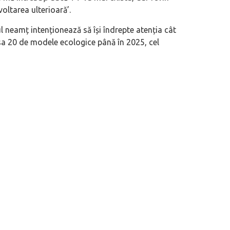
oltarea ulterioară’.
l neamț intenționează să își îndrepte atenția cât
nsa 20 de modele ecologice până în 2025, cel
eva avioane, numele Hennessey
Prima sportivă cu motor central a mă
ca un apropo. Unul pertinent, de
de noua ediție limitată Lamborghini 
60° Hommage