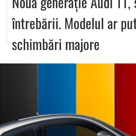
Noua generație Audi TT,
întrebării. Modelul ar pu
schimbări majore