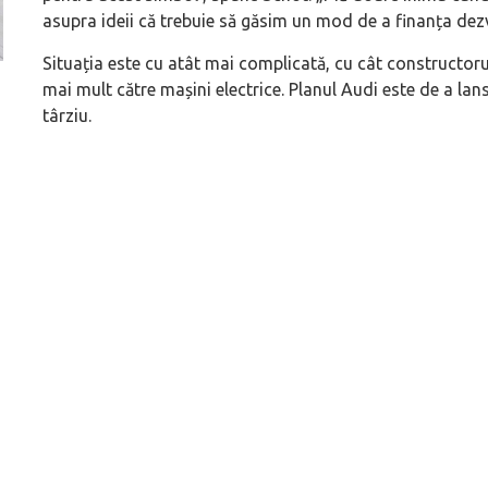
asupra ideii că trebuie să găsim un mod de a finanța dezv
Situația este cu atât mai complicată, cu cât constructoru
mai mult către mașini electrice. Planul Audi este de a la
Versiune MINI Countryman încă nelansată oficial, dată
Pentru cine știe c
târziu.
pe mâna fetelor în competiția off-road Rebelle Rally
Blackbird va suna 
2026
altfel!