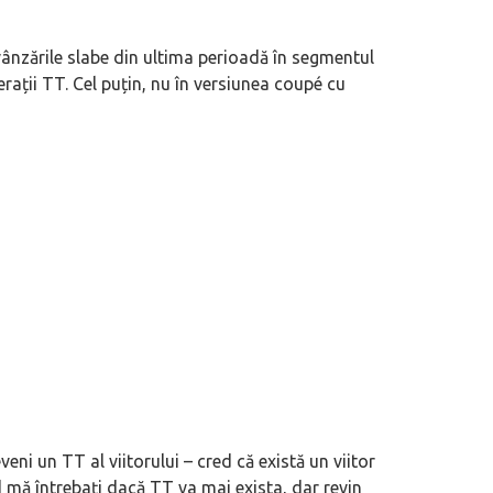
vânzările slabe din ultima perioadă în segmentul
rații TT. Cel puțin, nu în versiunea coupé cu
eni un TT al viitorului – cred că există un viitor
mă întrebați dacă TT va mai exista, dar revin