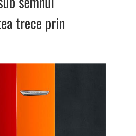
 sub semnul
tea trece prin