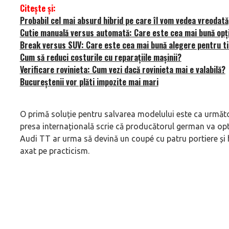
Citește și:
Probabil cel mai absurd hibrid pe care îl vom vedea vreodată
Cutie manuală versus automată: Care este cea mai bună opț
Break versus SUV: Care este cea mai bună alegere pentru t
Cum să reduci costurile cu reparațiile mașinii?
Verificare rovinieta: Cum vezi dacă rovinieta mai e valabilă?
Bucureștenii vor plăti impozite mai mari
O primă soluție pentru salvarea modelului este ca următoa
presa internațională scrie că producătorul german va opt
Audi TT ar urma să devină un coupé cu patru portiere și 
axat pe practicism.