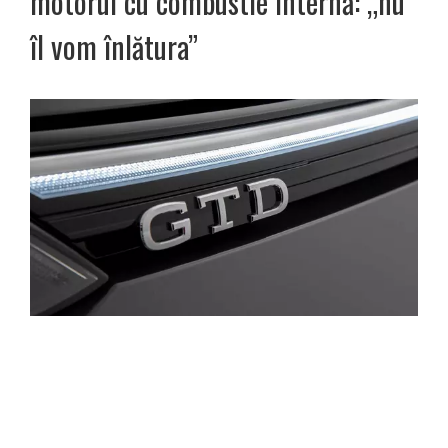
motorul cu combustie internă: „nu
îl vom înlătura”