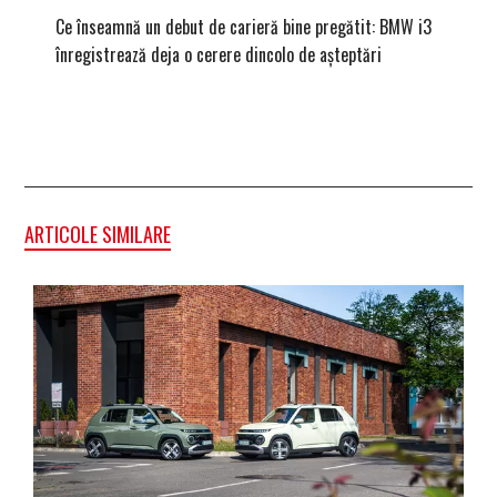
Ce înseamnă un debut de carieră bine pregătit: BMW i3
Versiune
înregistrează deja o cerere dincolo de așteptări
mâna fe
ARTICOLE SIMILARE