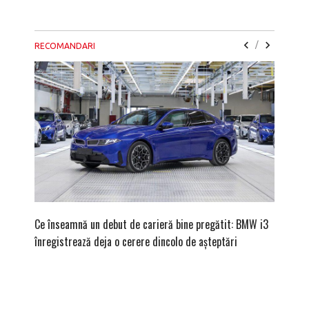
/
RECOMANDARI
Ce înseamnă un debut de carieră bine pregătit: BMW i3
Versiune
înregistrează deja o cerere dincolo de așteptări
mâna fe