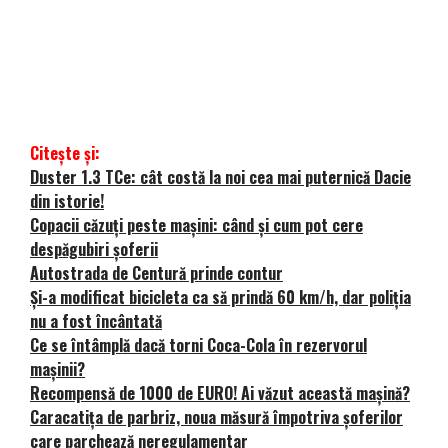
Citește și:
Duster 1.3 TCe: cât costă la noi cea mai puternică Dacie
din istorie!
Copacii căzuți peste mașini: când și cum pot cere
despăgubiri șoferii
Autostrada de Centură prinde contur
Și-a modificat bicicleta ca să prindă 60 km/h, dar poliția
nu a fost încântată
Ce se întâmplă dacă torni Coca-Cola în rezervorul
mașinii?
Recompensă de 1000 de EURO! Ai văzut această mașină?
Caracatița de parbriz, noua măsură împotriva șoferilor
care parchează neregulamentar