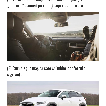
„bijuteria” ascunsă pe o piață supra-aglomerată
(P) Cum alegi o mașină care să îmbine confortul cu
siguranța