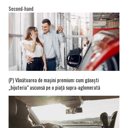
Second-hand
(P) Vânătoarea de mașini premium: cum găsești
„bijuteria” ascunsă pe o piață supra-aglomerată