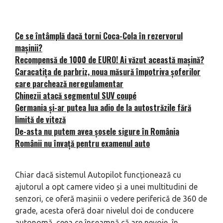
Ce se întâmplă dacă torni Coca-Cola în rezervorul
mașinii?
Recompensă de 1000 de EURO! Ai văzut această mașină?
Caracatița de parbriz, noua măsură împotriva șoferilor
care parchează neregulamentar
Chinezii atacă segmentul SUV coupé
Germania și-ar putea lua adio de la autostrăzile fără
limită de viteză
De-asta nu putem avea șosele sigure în România
Românii nu învață pentru examenul auto
Chiar dacă sistemul Autopilot funcționează cu
ajutorul a opt camere video și a unei multitudini de
senzori, ce oferă mașinii o vedere periferică de 360 de
grade, acesta oferă doar nivelul doi de conducere
autonomă, ceea ce înseamnă că are nevoie, în