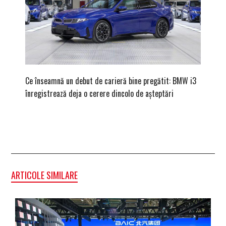
Ce înseamnă un debut de carieră bine pregătit: BMW i3
Versiune
înregistrează deja o cerere dincolo de așteptări
mâna fe
ARTICOLE SIMILARE