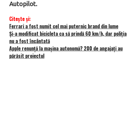
Autopilot.
Citește și:
Ferrari a fost numit cel mai puternic brand din lume
Și-a modificat bicicleta ca să prindă 60 km/h, dar poliția
nu a fost încântată
Apple renunță la mașina autonomă? 200 de angajați au
părăsit proiectul