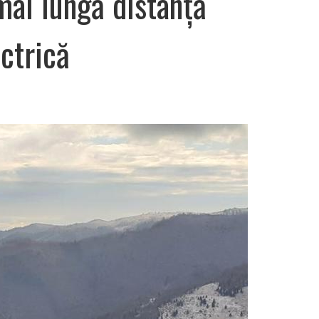
ai lungă distanță
ctrică