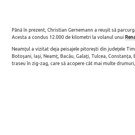
Până în prezent, Christian Gernemann a reușit să parcurg
Acesta a condus 12.000 de kilometri la volanul unui
Rena
Neamțul a vizitat deja peisajele pitorești din județele T
Botoșani, Iași, Neamț, Bacău, Galați, Tulcea, Constanța
traseu în zig-zag, care să acopere cât mai multe drumuri, ș