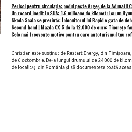
Pericol pentru circulație: podul peste Argeș de la Adunatii 
Un record inedit în SUA: 1.6 milioane de kilometri cu un Hyu
Skoda Scala se prezintă: Înlocuitorul lui Rapid e gata de de
Second-hand | Mazda CX-5 de la 12.000 de euro: Tinerețe fă
Cele mai frecvente motive pentru care autoturismul tău re
ă
Pentru cine știe ceva avioane, numele Hennessey
Prima sportivă cu
Blackbird va suna ca un apropo. Unul pertinent, de
de noua ediție lim
Christian este susținut de Restart Energy, din Timișoara, 
altfel!
60° Hommage
de 6 octombrie. De-a lungul drumului de 24.000 de kilomet
de localități din România și să documenteze toată aceast