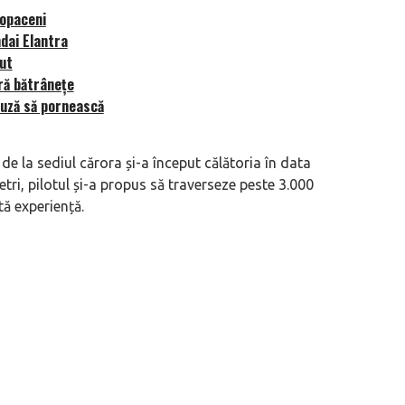
Copaceni
ndai Elantra
but
ră bătrânețe
fuză să pornească
 motor central a mărcii, omagiată
Dacă viața e „heavy duty”, măcar să-i 
itată Lamborghini Revuelto Miura
mai buni!
de la sediul cărora și-a început călătoria în data
ri, pilotul și-a propus să traverseze peste 3.000
ă experiență.