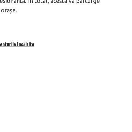
esionantă. În total, acesta va parcurge
 orașe.
nturile încălzite