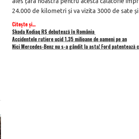
ales țara noastră pentru acestă călătorie impr
24.000 de kilometri și va vizita 3000 de sate și
Citește și…
Skoda Kodiaq RS debutează în România
Accidentele rutiere ucid 1.35 milioane de oameni pe an
Nici Mercedes-Benz nu s-a gândit la asta! Ford patentează ce