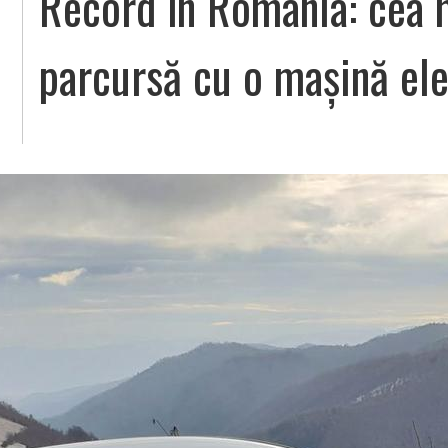
Record în România: cea m
parcursă cu o mașină ele